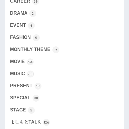
CAREER
69
DRAMA
2
EVENT
4
FASHION
5
MONTHLY THEME
9
MOVIE
230
MUSIC
280
PRESENT
19
SPECIAL
98
STAGE
5
よしもとTALK
126