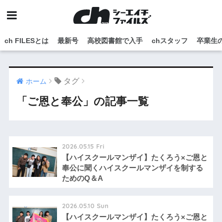
ch FILESとは
最新号
高校図書館で入手
chスタッフ
卒業生
タグ
ホーム
「ご恩と奉公」の記事一覧
2026.05.15 Fri
【ハイスクールマンザイ】たくろう×ご恩と
奉公に聞くハイスクールマンザイを制する
ためのQ＆A
2026.05.10 Sun
【ハイスクールマンザイ】たくろう×ご恩と