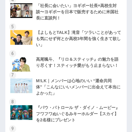
「社長に会いたい」ヨギボー社長×高校生対
談〜ヨギボーを日本で販売するために米国社
長に直談判！
【よしもとTALK】滝音「ツラいことがあって
も気にせず何とか高校3年間を強く生きて欲し
い」
高尾颯斗、『リロ＆スティッチ』の魅力を語
り尽くす！スティッチ愛がもう止まらない！
M!LK｜メンバーは心地のいい “運命共同
体”「こんなにいいメンバーに出会えて本当に
よかった」
『パウ・パトロール ザ・ダイノ・ムービー』
フワフワぬいぐるみキーホルダー【スカイ】
を2名様にプレゼント