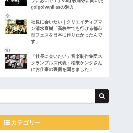
ブにおいで！」vo/g 牧達弥に聞いた
go!go!vanillasの魅力
社長に会いたい｜クリエイティブマ
ン清水直樹「高校生でも行ける都市
型フェスを日本に作りたかったんで
す」
「社長に会いたい」音楽制作集団ス
クランブルズ代表・松隈ケンタさん
にお仕事の裏側を聞きました！
カテゴリー