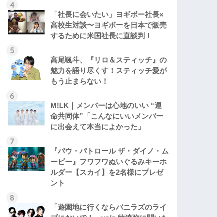
「社長に会いたい」ヨギボー社長×
高校生対談〜ヨギボーを日本で販売
するために米国社長に直談判！
高尾颯斗、『リロ＆スティッチ』の
魅力を語り尽くす！スティッチ愛が
もう止まらない！
M!LK｜メンバーは心地のいい “運
命共同体”「こんなにいいメンバー
に出会えて本当によかった」
『パウ・パトロール ザ・ダイノ・ム
ービー』フワフワぬいぐるみキーホ
ルダー【スカイ】を2名様にプレゼ
ント
「遊園地に行くならバニラズのライ