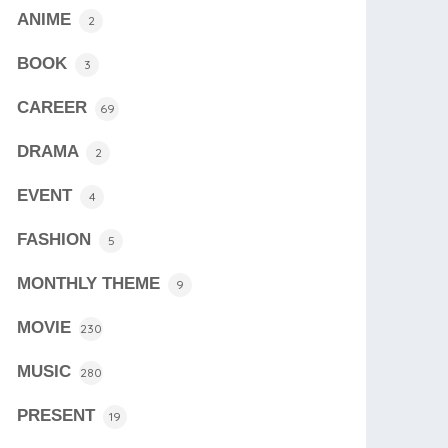
ANIME
2
BOOK
3
CAREER
69
DRAMA
2
EVENT
4
FASHION
5
MONTHLY THEME
9
MOVIE
230
MUSIC
280
PRESENT
19