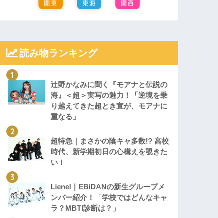
読み物ランキング
辻野かなみに聞く『モアナと伝説の
海』＜超＞実写の魅力！「逆境を乗
り越えてきた超とき宣が、モアナに
重なる」
超特急｜まさかの陰キャ多数!? 高校
時代、新学期初日の心構えを覗きた
い！
Lienel｜EBiDANの新生グループメ
ンバー紹介！「学校ではどんなキャ
ラ？MBTI診断は？」