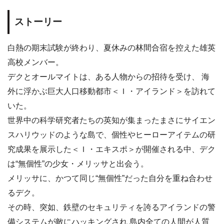
ストーリー
白熱の期末試験が終わり、夏休みの林間合宿を控えた雄英
高校メンバー。
デクとオールマイトは、ある人物からの招待を受け、 海
外に浮かぶ巨大人口移動都市＜Ｉ・アイランド＞を訪れて
いた。
世界中の科学研究者たちの英知が集まったまさにサイエン
スハリウッドのような島で、個性やヒーローアイテムの研
究成果を展示した＜Ｉ・エキスポ＞が開催される中、デク
は“無個性”の少女・メリッサと出会う。
メリッサに、かつて同じ“無個性”だった自分を重ね合わせ
るデク。
その時、突如、鉄壁のセキュリティを誇るアイランドの警
備システムが敵にハッキングされ 島内全ての人間が人質