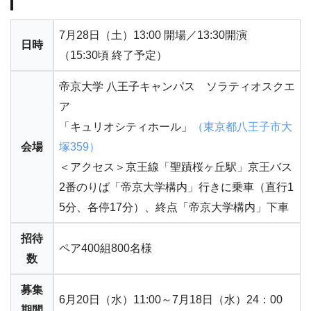
7月28日（土）13:00 開場／13:30開演
日時
（15:30頃 終了予定）
帝京大学 八王子キャンパス ソラティオスクエ
ア
「キュリオシティホール」
（東京都八王子市大
会場
塚359）
＜アクセス＞京王線「聖蹟桜ヶ丘駅」京王バス
2番のりば「帝京大学構内」行きに乗車（直行1
5分、各停17分）、終点「帝京大学構内」下車
招待
ペア400組800名様
数
募集
6月20日（水）11:00～7月18日（水）24：00
期間