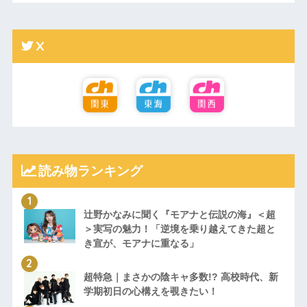
X
読み物ランキング
辻野かなみに聞く『モアナと伝説の海』＜超
＞実写の魅力！「逆境を乗り越えてきた超と
き宣が、モアナに重なる」
超特急｜まさかの陰キャ多数!? 高校時代、新
学期初日の心構えを覗きたい！