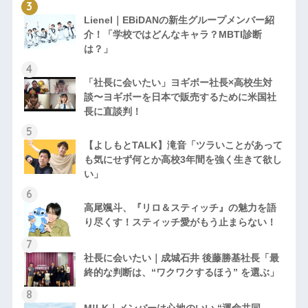
Lienel｜EBiDANの新生グループメンバー紹
介！「学校ではどんなキャラ？MBTI診断
は？」
「社長に会いたい」ヨギボー社長×高校生対
談〜ヨギボーを日本で販売するために米国社
長に直談判！
【よしもとTALK】滝音「ツラいことがあって
も気にせず何とか高校3年間を強く生きて欲し
い」
高尾颯斗、『リロ＆スティッチ』の魅力を語
り尽くす！スティッチ愛がもう止まらない！
社長に会いたい｜成城石井 後藤勝基社長「最
終的な判断は、“ワクワクするほう” を選ぶ」
M!LK｜メンバーは心地のいい “運命共同