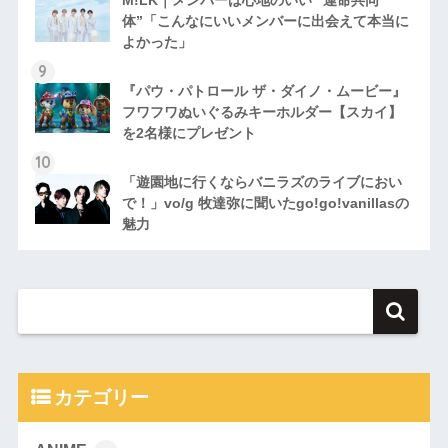
体”「こんなにいいメンバーに出会えて本当に
よかった」
『パウ・パトロール ザ・ダイノ・ムービー』
フワフワぬいぐるみキーホルダー【スカイ】
を2名様にプレゼント
「遊園地に行くならバニラズのライブにおい
で！」vo/g 牧達弥に聞いたgo!go!vanillasの
魅力
カテゴリー