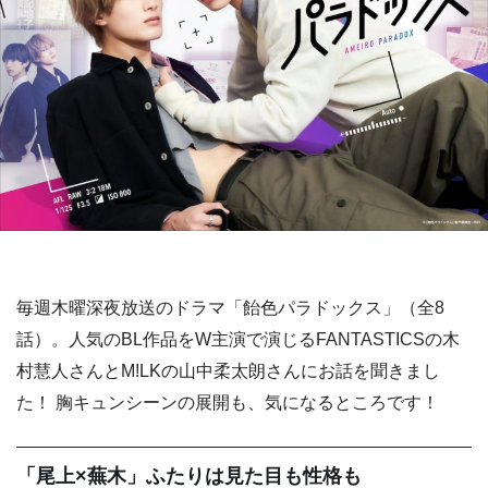
毎週木曜深夜放送のドラマ「飴色パラドックス」（全8
話）。人気のBL作品をW主演で演じるFANTASTICSの木
村慧人さんとM!LKの山中柔太朗さんにお話を聞きまし
た！ 胸キュンシーンの展開も、気になるところです！
「尾上×蕪木」ふたりは見た目も性格も