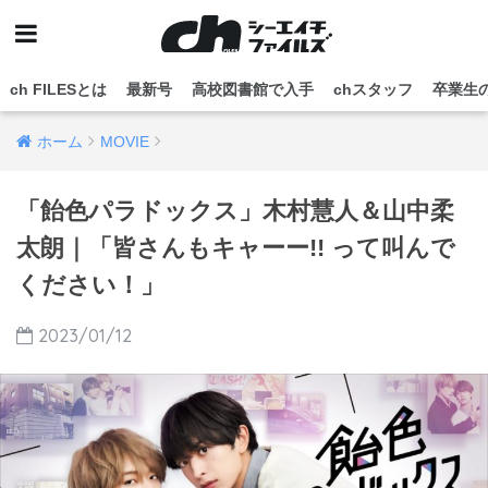
ch FILESとは
最新号
高校図書館で入手
chスタッフ
卒業生
ホーム
MOVIE
「飴色パラドックス」木村慧人＆山中柔
太朗｜「皆さんもキャーー!! って叫んで
ください！」
2023/01/12