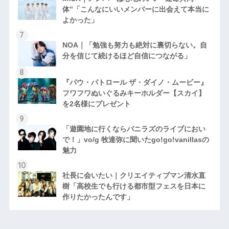
体”「こんなにいいメンバーに出会えて本当に
よかった」
NOA｜「勉強も努力も絶対に裏切らない。自
分を信じて続けるほど自信につながる」
『パウ・パトロール ザ・ダイノ・ムービー』
フワフワぬいぐるみキーホルダー【スカイ】
を2名様にプレゼント
「遊園地に行くならバニラズのライブにおい
で！」vo/g 牧達弥に聞いたgo!go!vanillasの
魅力
社長に会いたい｜クリエイティブマン清水直
樹「高校生でも行ける都市型フェスを日本に
作りたかったんです」