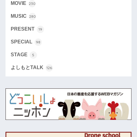
MOVIE
230
MUSIC
280
PRESENT
19
SPECIAL
98
STAGE
5
よしもとTALK
126