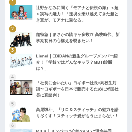
辻野かなみに聞く『モアナと伝説の海』＜超
＞実写の魅力！「逆境を乗り越えてきた超と
き宣が、モアナに重なる」
超特急｜まさかの陰キャ多数!? 高校時代、新
学期初日の心構えを覗きたい！
Lienel｜EBiDANの新生グループメンバー紹
介！「学校ではどんなキャラ？MBTI診断
は？」
「社長に会いたい」ヨギボー社長×高校生対
談〜ヨギボーを日本で販売するために米国社
長に直談判！
高尾颯斗、『リロ＆スティッチ』の魅力を語
り尽くす！スティッチ愛がもう止まらない！
M!LK｜メンバーは心地のいい “運命共同