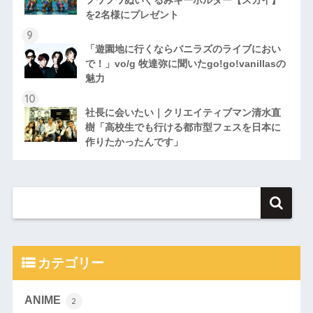
フワフワぬいぐるみキーホルダー【スカイ】
を2名様にプレゼント
「遊園地に行くならバニラズのライブにおい
で！」vo/g 牧達弥に聞いたgo!go!vanillasの
魅力
社長に会いたい｜クリエイティブマン清水直
樹「高校生でも行ける都市型フェスを日本に
作りたかったんです」
カテゴリー
ANIME
2