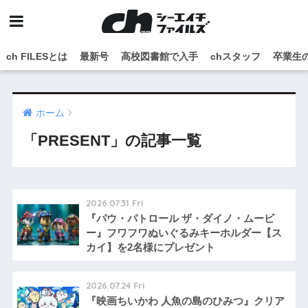
ch FILESとは
最新号
高校図書館で入手
chスタッフ
卒業生
ホーム
「PRESENT」の記事一覧
2026.07.31 Fri
『パウ・パトロール ザ・ダイノ・ムービ
ー』フワフワぬいぐるみキーホルダー【ス
カイ】を2名様にプレゼント
2026.07.24 Fri
『映画ちいかわ 人魚の島のひみつ』クリア