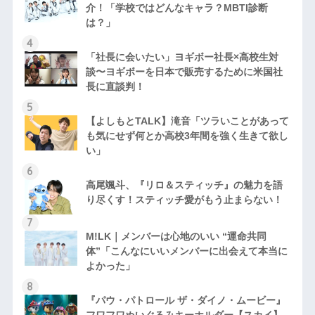
介！「学校ではどんなキャラ？MBTI診断
は？」
「社長に会いたい」ヨギボー社長×高校生対
談〜ヨギボーを日本で販売するために米国社
長に直談判！
【よしもとTALK】滝音「ツラいことがあって
も気にせず何とか高校3年間を強く生きて欲し
い」
高尾颯斗、『リロ＆スティッチ』の魅力を語
り尽くす！スティッチ愛がもう止まらない！
M!LK｜メンバーは心地のいい “運命共同
体”「こんなにいいメンバーに出会えて本当に
よかった」
『パウ・パトロール ザ・ダイノ・ムービー』