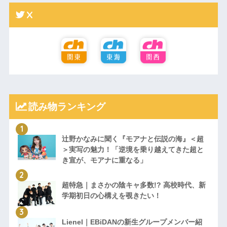
X
読み物ランキング
辻野かなみに聞く『モアナと伝説の海』＜超
＞実写の魅力！「逆境を乗り越えてきた超と
き宣が、モアナに重なる」
超特急｜まさかの陰キャ多数!? 高校時代、新
学期初日の心構えを覗きたい！
Lienel｜EBiDANの新生グループメンバー紹