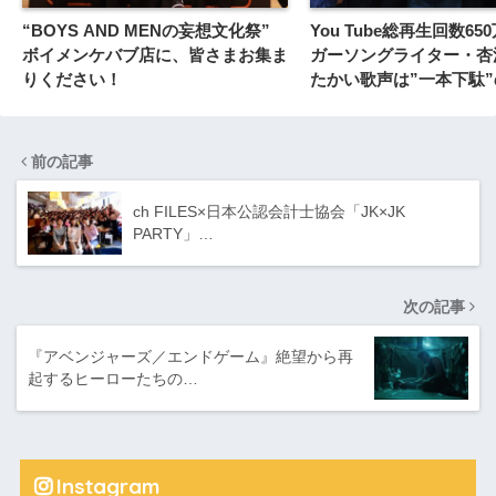
“BOYS AND MENの妄想文化祭”
You Tube総再生回数6
ボイメンケバブ店に、皆さまお集ま
ガーソングライター・杏
りください！
たかい歌声は”一本下駄
げ！？
前の記事
ch FILES×日本公認会計士協会「JK×JK
PARTY」…
次の記事
『アベンジャーズ／エンドゲーム』絶望から再
起するヒーローたちの…
Instagram