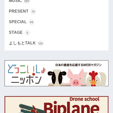
MUSIC
280
PRESENT
19
SPECIAL
98
STAGE
5
よしもとTALK
126