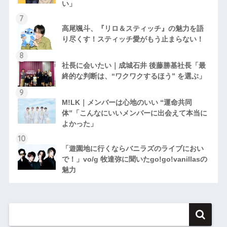
い」
高尾颯斗、『リロ＆スティッチ』の魅力を語
り尽くす！スティッチ愛がもう止まらない！
社長に会いたい｜成城石井 後藤勝基社長「最
終的な判断は、“ワクワクするほう” を選ぶ」
M!LK｜メンバーは心地のいい “運命共同
体”「こんなにいいメンバーに出会えて本当に
よかった」
「遊園地に行くならバニラズのライブにおい
で！」vo/g 牧達弥に聞いたgo!go!vanillasの
魅力