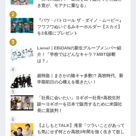
き宣が、モアナに重なる」
『パウ・パトロール ザ・ダイノ・ムービー』
フワフワぬいぐるみキーホルダー【スカイ】
を2名様にプレゼント
Lienel｜EBiDANの新生グループメンバー紹
介！「学校ではどんなキャラ？MBTI診断
は？」
超特急｜まさかの陰キャ多数!? 高校時代、新
学期初日の心構えを覗きたい！
「社長に会いたい」ヨギボー社長×高校生対
談〜ヨギボーを日本で販売するために米国社
長に直談判！
【よしもとTALK】滝音「ツラいことがあって
も気にせず何とか高校3年間を強く生きて欲し