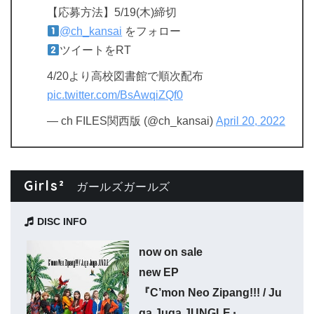
【応募方法】5/19(木)締切
@ch_kansai
をフォロー
ツイートをRT
4/20より高校図書館で順次配布
pic.twitter.com/BsAwqiZQf0
— ch FILES関西版 (@ch_kansai)
April 20, 2022
Girls²
ガールズガールズ
DISC INFO
now on sale
new EP
『C’mon Neo Zipang!!! / Ju
ga Juga JUNGLE』