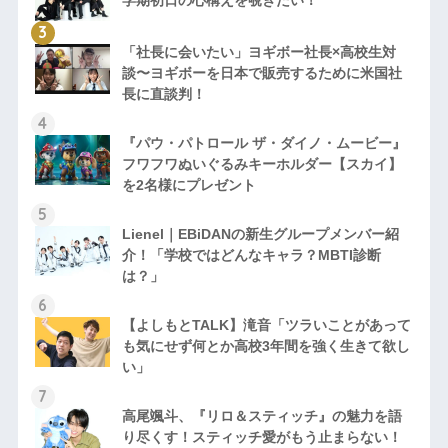
「社長に会いたい」ヨギボー社長×高校生対
談〜ヨギボーを日本で販売するために米国社
長に直談判！
『パウ・パトロール ザ・ダイノ・ムービー』
フワフワぬいぐるみキーホルダー【スカイ】
を2名様にプレゼント
Lienel｜EBiDANの新生グループメンバー紹
介！「学校ではどんなキャラ？MBTI診断
は？」
【よしもとTALK】滝音「ツラいことがあって
も気にせず何とか高校3年間を強く生きて欲し
い」
高尾颯斗、『リロ＆スティッチ』の魅力を語
り尽くす！スティッチ愛がもう止まらない！