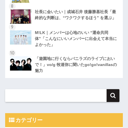
社長に会いたい｜成城石井 後藤勝基社長「最
終的な判断は、“ワクワクするほう” を選ぶ」
M!LK｜メンバーは心地のいい “運命共同
体”「こんなにいいメンバーに出会えて本当に
よかった」
「遊園地に行くならバニラズのライブにおい
で！」vo/g 牧達弥に聞いたgo!go!vanillasの
魅力
カテゴリー