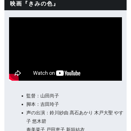
映画『きみの色』
監督：山田尚子
脚本：吉田玲子
声の出演：鈴川紗由 髙石あかり 木戸大聖 やす
子 悠木碧
寿美菜子 戸田恵子 新垣結衣