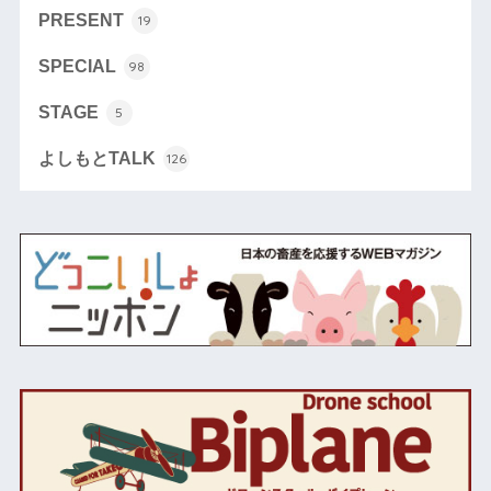
PRESENT
19
SPECIAL
98
STAGE
5
よしもとTALK
126