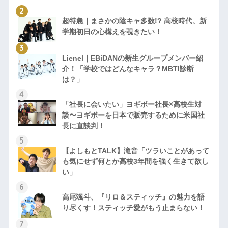
超特急｜まさかの陰キャ多数!? 高校時代、新
学期初日の心構えを覗きたい！
Lienel｜EBiDANの新生グループメンバー紹
介！「学校ではどんなキャラ？MBTI診断
は？」
「社長に会いたい」ヨギボー社長×高校生対
談〜ヨギボーを日本で販売するために米国社
長に直談判！
【よしもとTALK】滝音「ツラいことがあって
も気にせず何とか高校3年間を強く生きて欲し
い」
高尾颯斗、『リロ＆スティッチ』の魅力を語
り尽くす！スティッチ愛がもう止まらない！