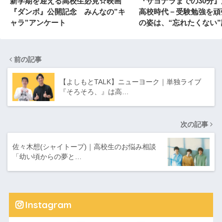
新学期を迎える高校生必見☆映画
『サヨナラまでの30分
『ダンボ』公開記念 みんなの”キ
高校時代－受験勉強を頑
ャラ”アンケート
の姿は、“忘れたくない”
前の記事
【よしもとTALK】ニューヨーク｜単独ライブ
『そろそろ、』は高…
次の記事
佐々木想(シャイトープ)｜高校生のお悩み相談
「幼い頃からの夢と…
Instagram