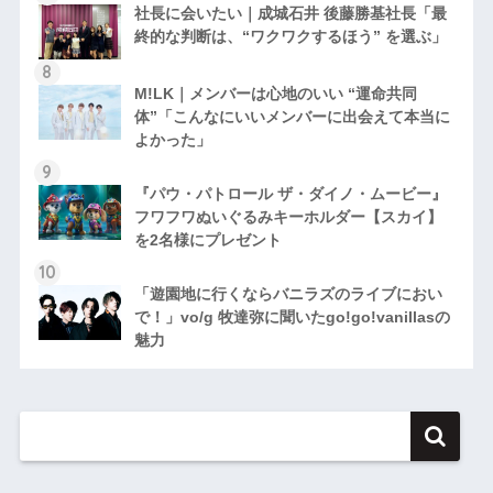
社長に会いたい｜成城石井 後藤勝基社長「最
終的な判断は、“ワクワクするほう” を選ぶ」
M!LK｜メンバーは心地のいい “運命共同
体”「こんなにいいメンバーに出会えて本当に
よかった」
『パウ・パトロール ザ・ダイノ・ムービー』
フワフワぬいぐるみキーホルダー【スカイ】
を2名様にプレゼント
「遊園地に行くならバニラズのライブにおい
で！」vo/g 牧達弥に聞いたgo!go!vanillasの
魅力