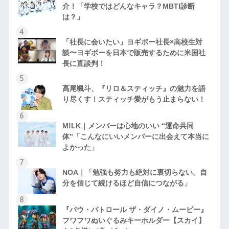
介！「学校ではどんなキャラ？MBTI診断
は？」
「社長に会いたい」ヨギボー社長×高校生対
談〜ヨギボーを日本で販売するために米国社
長に直談判！
高尾颯斗、『リロ＆スティッチ』の魅力を語
り尽くす！スティッチ愛がもう止まらない！
M!LK｜メンバーは心地のいい “運命共同
体”「こんなにいいメンバーに出会えて本当に
よかった」
NOA｜「勉強も努力も絶対に裏切らない。自
分を信じて続けるほど自信につながる」
『パウ・パトロール ザ・ダイノ・ムービー』
フワフワぬいぐるみキーホルダー【スカイ】