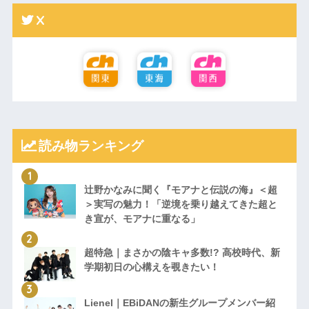
X
読み物ランキング
辻野かなみに聞く『モアナと伝説の海』＜超
＞実写の魅力！「逆境を乗り越えてきた超と
き宣が、モアナに重なる」
超特急｜まさかの陰キャ多数!? 高校時代、新
学期初日の心構えを覗きたい！
Lienel｜EBiDANの新生グループメンバー紹