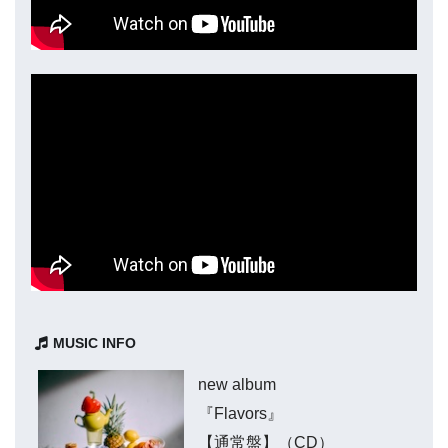
MUSIC INFO
new album
『Flavors』
【通常盤】（CD）