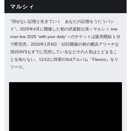
マルシィ
“消せない記憶と生きていく あなたの記憶をうたうバン
ド”。2025年4月に開催した初の武道館公演＜マルシィ one
man live 2025 “with your daily”＞のチケットは販売開始 1 分
で即完売。2026年1月9日・10日開催の初の横浜アリーナ公
演2DAYSもすでに完売しているなどその人気はとどまるこ
とを知らない。11/12に待望の3rdアルバム『Flavors』をリ
リース。