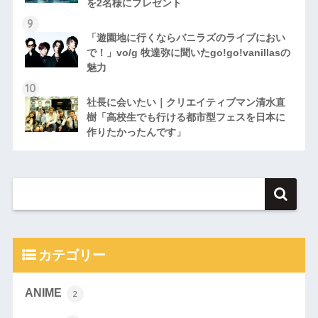
を2名様にプレゼント
「遊園地に行くならバニラズのライブにおい
で！」vo/g 牧達弥に聞いたgo!go!vanillasの
魅力
社長に会いたい｜クリエイティブマン清水直
樹「高校生でも行ける都市型フェスを日本に
作りたかったんです」
カテゴリー
ANIME
2