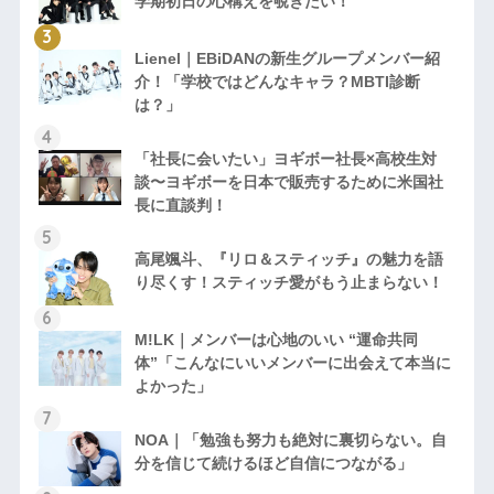
学期初日の心構えを覗きたい！
Lienel｜EBiDANの新生グループメンバー紹
介！「学校ではどんなキャラ？MBTI診断
は？」
「社長に会いたい」ヨギボー社長×高校生対
談〜ヨギボーを日本で販売するために米国社
長に直談判！
高尾颯斗、『リロ＆スティッチ』の魅力を語
り尽くす！スティッチ愛がもう止まらない！
M!LK｜メンバーは心地のいい “運命共同
体”「こんなにいいメンバーに出会えて本当に
よかった」
NOA｜「勉強も努力も絶対に裏切らない。自
分を信じて続けるほど自信につながる」