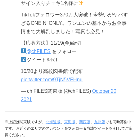
サイン入りチェキ1名様に
TikTokフォロワー370万人突破！今勢いがヤバす
ぎるONE N' ONLY。ワンエンの基本からお金事
情まで大解剖しました！写真も必見！
【応募方法】11/19(金)締切
@chFILES
をフォロー
ツイートをRT
10/20より高校図書館で配布
pic.twitter.com/9TjN5VFHnu
— ch FILES関東版 (@chFILES)
October 20,
2021
※上記は関東版ですが、
北海道版
、
東海版
、
関西版
、
九州版
でも同時募集中
です。お近くのエリアのアカウントをフォロー＆当該ツイートをRTしてご応
募ください。