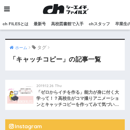
ch FILESとは
最新号
高校図書館で入手
chスタッフ
卒業生
タグ
ホーム
「キャッチコピー」の記事一覧
2019.12.26 Thu
「ゼロからイチを作る」能力が身に付く大
学って！？高校生がコマ撮りアニメーショ
ンとキャッチコピーを作ってみて気づいた
こと
Instagram