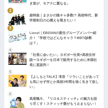
き宣が、モアナに重なる」
超特急｜まさかの陰キャ多数!? 高校時代、新
学期初日の心構えを覗きたい！
Lienel｜EBiDANの新生グループメンバー紹
介！「学校ではどんなキャラ？MBTI診断
は？」
「社長に会いたい」ヨギボー社長×高校生対
談〜ヨギボーを日本で販売するために米国社
長に直談判！
【よしもとTALK】滝音「ツラいことがあって
も気にせず何とか高校3年間を強く生きて欲し
い」
高尾颯斗、『リロ＆スティッチ』の魅力を語
り尽くす！スティッチ愛がもう止まらない！