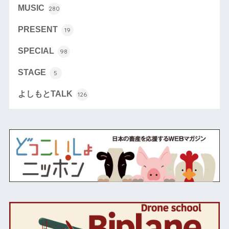
MUSIC
280
PRESENT
19
SPECIAL
98
STAGE
5
よしもとTALK
126