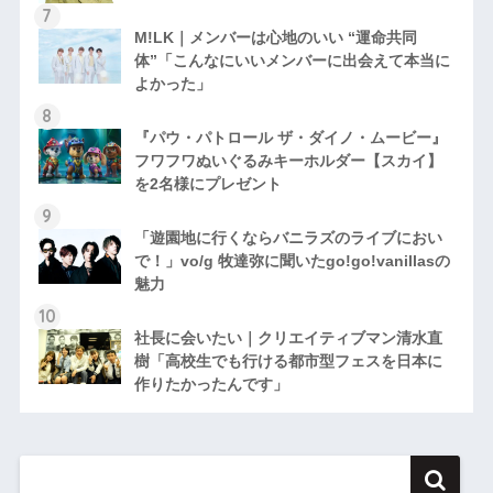
M!LK｜メンバーは心地のいい “運命共同
体”「こんなにいいメンバーに出会えて本当に
よかった」
『パウ・パトロール ザ・ダイノ・ムービー』
フワフワぬいぐるみキーホルダー【スカイ】
を2名様にプレゼント
「遊園地に行くならバニラズのライブにおい
で！」vo/g 牧達弥に聞いたgo!go!vanillasの
魅力
社長に会いたい｜クリエイティブマン清水直
樹「高校生でも行ける都市型フェスを日本に
作りたかったんです」