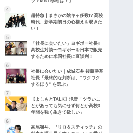
ラ？MBTI診断は？」
超特急｜まさかの陰キャ多数!? 高校
時代、新学期初日の心構えを覗きた
い！
「社長に会いたい」ヨギボー社長×
高校生対談〜ヨギボーを日本で販売
するために米国社長に直談判！
社長に会いたい｜成城石井 後藤勝基
社長「最終的な判断は、“ワクワク
するほう” を選ぶ」
【よしもとTALK】滝音「ツラいこ
とがあっても気にせず何とか高校3
年間を強く生きて欲しい」
高尾颯斗、『リロ＆スティッチ』の