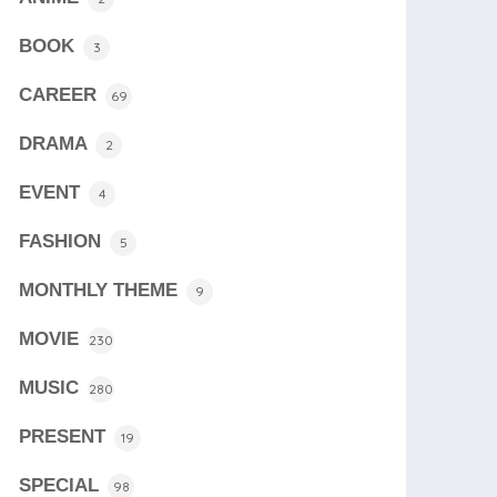
BOOK
3
CAREER
69
DRAMA
2
EVENT
4
FASHION
5
MONTHLY THEME
9
MOVIE
230
MUSIC
280
PRESENT
19
SPECIAL
98