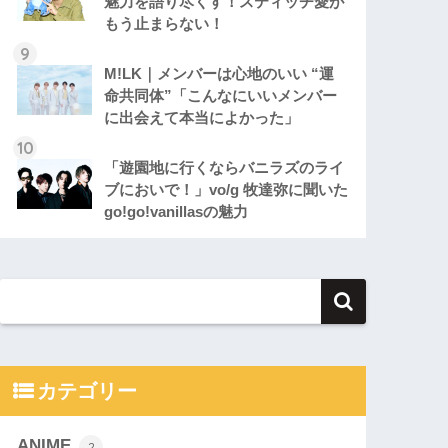
魅力を語り尽くす！スティッチ愛が
もう止まらない！
M!LK｜メンバーは心地のいい “運
命共同体”「こんなにいいメンバー
に出会えて本当によかった」
「遊園地に行くならバニラズのライ
ブにおいで！」vo/g 牧達弥に聞いた
go!go!vanillasの魅力
カテゴリー
ANIME
2