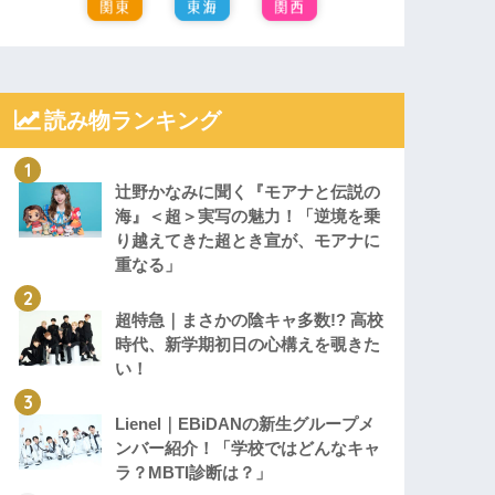
読み物ランキング
辻野かなみに聞く『モアナと伝説の
海』＜超＞実写の魅力！「逆境を乗
り越えてきた超とき宣が、モアナに
重なる」
超特急｜まさかの陰キャ多数!? 高校
時代、新学期初日の心構えを覗きた
い！
Lienel｜EBiDANの新生グループメ
ンバー紹介！「学校ではどんなキャ
ラ？MBTI診断は？」