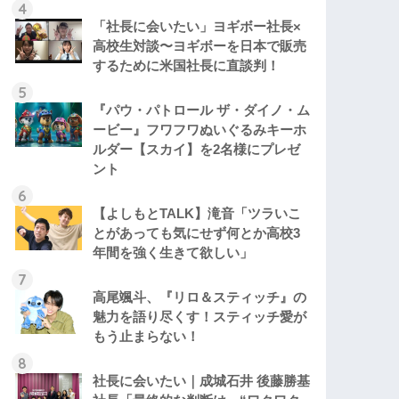
「社長に会いたい」ヨギボー社長×
高校生対談〜ヨギボーを日本で販売
するために米国社長に直談判！
『パウ・パトロール ザ・ダイノ・ム
ービー』フワフワぬいぐるみキーホ
ルダー【スカイ】を2名様にプレゼ
ント
【よしもとTALK】滝音「ツラいこ
とがあっても気にせず何とか高校3
年間を強く生きて欲しい」
高尾颯斗、『リロ＆スティッチ』の
魅力を語り尽くす！スティッチ愛が
もう止まらない！
社長に会いたい｜成城石井 後藤勝基