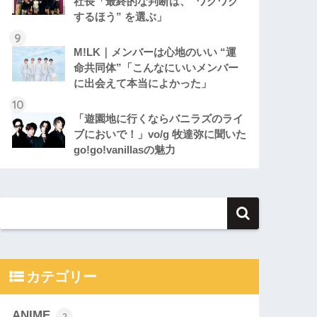
社長「最終的な判断は、“ワクワク
するほう” を選ぶ」
M!LK｜メンバーは心地のいい “運
命共同体”「こんなにいいメンバー
に出会えて本当によかった」
「遊園地に行くならバニラズのライ
ブにおいで！」vo/g 牧達弥に聞いた
go!go!vanillasの魅力
カテゴリー
ANIME
2