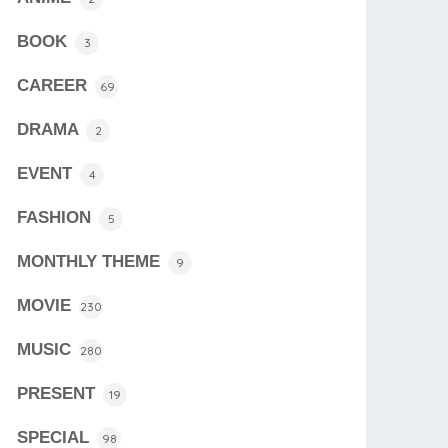
BOOK
3
CAREER
69
DRAMA
2
EVENT
4
FASHION
5
MONTHLY THEME
9
MOVIE
230
MUSIC
280
PRESENT
19
SPECIAL
98