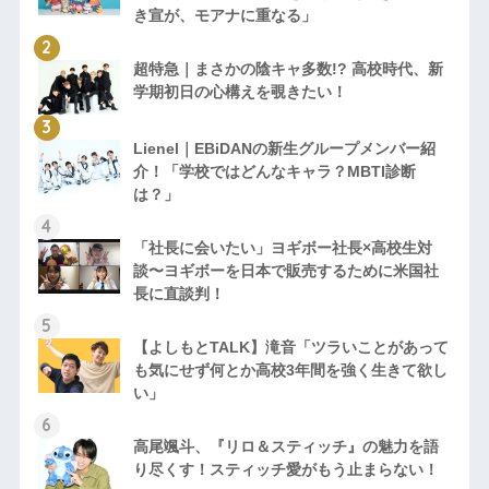
き宣が、モアナに重なる」
超特急｜まさかの陰キャ多数!? 高校時代、新
学期初日の心構えを覗きたい！
Lienel｜EBiDANの新生グループメンバー紹
介！「学校ではどんなキャラ？MBTI診断
は？」
「社長に会いたい」ヨギボー社長×高校生対
談〜ヨギボーを日本で販売するために米国社
長に直談判！
【よしもとTALK】滝音「ツラいことがあって
も気にせず何とか高校3年間を強く生きて欲し
い」
高尾颯斗、『リロ＆スティッチ』の魅力を語
り尽くす！スティッチ愛がもう止まらない！