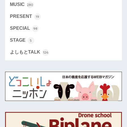
MUSIC
280
PRESENT
19
SPECIAL
98
STAGE
5
よしもとTALK
126