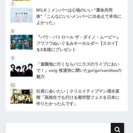
M!LK｜メンバーは心地のいい “運命共同
体”「こんなにいいメンバーに出会えて本当に
よかった」
『パウ・パトロール ザ・ダイノ・ムービー』
フワフワぬいぐるみキーホルダー【スカイ】
を2名様にプレゼント
「遊園地に行くならバニラズのライブにおい
で！」vo/g 牧達弥に聞いたgo!go!vanillasの
魅力
社長に会いたい｜クリエイティブマン清水直
樹「高校生でも行ける都市型フェスを日本に
作りたかったんです」