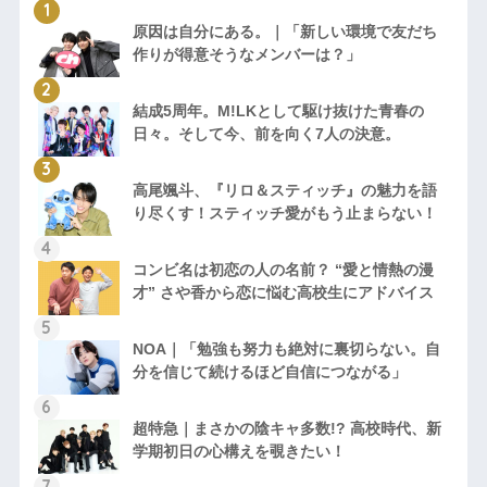
原因は自分にある。｜「新しい環境で友だち
作りが得意そうなメンバーは？」
結成5周年。M!LKとして駆け抜けた青春の
日々。そして今、前を向く7人の決意。
高尾颯斗、『リロ＆スティッチ』の魅力を語
り尽くす！スティッチ愛がもう止まらない！
コンビ名は初恋の人の名前？ “愛と情熱の漫
才” さや香から恋に悩む高校生にアドバイス
NOA｜「勉強も努力も絶対に裏切らない。自
分を信じて続けるほど自信につながる」
超特急｜まさかの陰キャ多数!? 高校時代、新
学期初日の心構えを覗きたい！