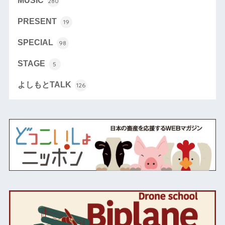
MUSIC
280
PRESENT
19
SPECIAL
98
STAGE
5
よしもとTALK
126