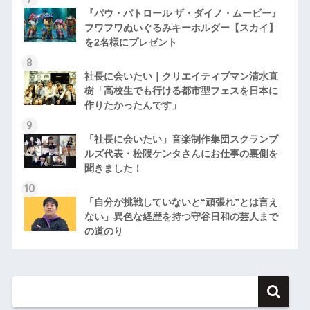
『パウ・パトロール ザ・ダイノ・ムービー』
フワフワぬいぐるみキーホルダー【スカイ】
を2名様にプレゼント
社長に会いたい｜クリエイティブマン清水直
樹「高校生でも行ける都市型フェスを日本に
作りたかったんです」
「社長に会いたい」音楽制作集団スクランブ
ルズ代表・松隈ケンタさんにお仕事の裏側を
聞きました！
「自分が挑戦していないと“頑張れ”とは言え
ない」異色な経歴を持つ守谷日和の芸人まで
の道のり