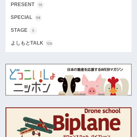
PRESENT
19
SPECIAL
98
STAGE
5
よしもとTALK
126