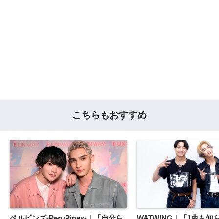
こちらもおすすめ
ペルピンズ-PeruPines-｜「自分ら
WATWING｜「1曲も知