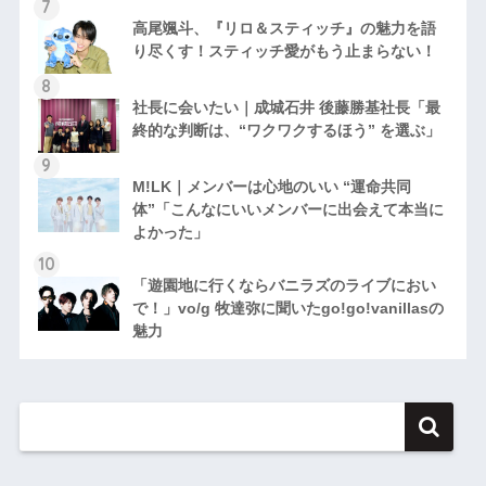
高尾颯斗、『リロ＆スティッチ』の魅力を語
り尽くす！スティッチ愛がもう止まらない！
社長に会いたい｜成城石井 後藤勝基社長「最
終的な判断は、“ワクワクするほう” を選ぶ」
M!LK｜メンバーは心地のいい “運命共同
体”「こんなにいいメンバーに出会えて本当に
よかった」
「遊園地に行くならバニラズのライブにおい
で！」vo/g 牧達弥に聞いたgo!go!vanillasの
魅力