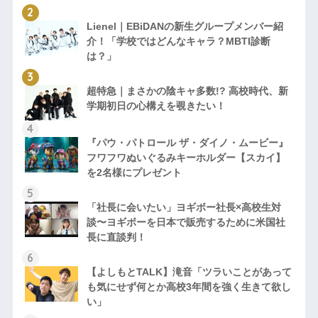
Lienel｜EBiDANの新生グループメンバー紹
介！「学校ではどんなキャラ？MBTI診断
は？」
超特急｜まさかの陰キャ多数!? 高校時代、新
学期初日の心構えを覗きたい！
『パウ・パトロール ザ・ダイノ・ムービー』
フワフワぬいぐるみキーホルダー【スカイ】
を2名様にプレゼント
「社長に会いたい」ヨギボー社長×高校生対
談〜ヨギボーを日本で販売するために米国社
長に直談判！
【よしもとTALK】滝音「ツラいことがあって
も気にせず何とか高校3年間を強く生きて欲し
い」