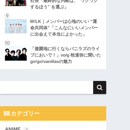
社長「最終的な判断は、“ワクワク
するほう” を選ぶ」
M!LK｜メンバーは心地のいい “運
命共同体”「こんなにいいメンバー
に出会えて本当によかった」
「遊園地に行くならバニラズのライ
ブにおいで！」vo/g 牧達弥に聞いた
go!go!vanillasの魅力
カテゴリー
ANIME
2