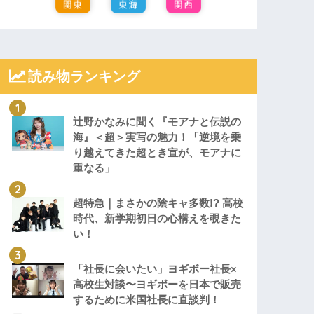
読み物ランキング
辻野かなみに聞く『モアナと伝説の
海』＜超＞実写の魅力！「逆境を乗
り越えてきた超とき宣が、モアナに
重なる」
超特急｜まさかの陰キャ多数!? 高校
時代、新学期初日の心構えを覗きた
い！
「社長に会いたい」ヨギボー社長×
高校生対談〜ヨギボーを日本で販売
するために米国社長に直談判！