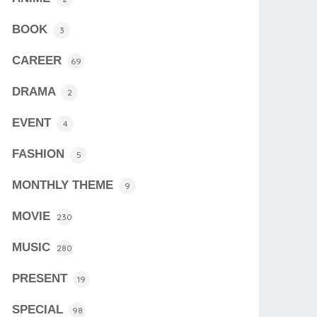
BOOK
3
CAREER
69
DRAMA
2
EVENT
4
FASHION
5
MONTHLY THEME
9
MOVIE
230
MUSIC
280
PRESENT
19
SPECIAL
98