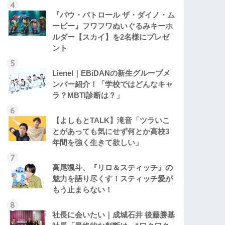
『パウ・パトロール ザ・ダイノ・ム
ービー』フワフワぬいぐるみキーホ
ルダー【スカイ】を2名様にプレゼ
ント
Lienel｜EBiDANの新生グループメ
ンバー紹介！「学校ではどんなキャ
ラ？MBTI診断は？」
【よしもとTALK】滝音「ツラいこ
とがあっても気にせず何とか高校3
年間を強く生きて欲しい」
高尾颯斗、『リロ＆スティッチ』の
魅力を語り尽くす！スティッチ愛が
もう止まらない！
社長に会いたい｜成城石井 後藤勝基