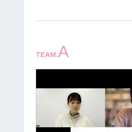
A
TEAM.