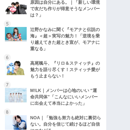
原因は自分にある。｜「新しい環境
で友だち作りが得意そうなメンバー
は？」
辻野かなみに聞く『モアナと伝説の
海』＜超＞実写の魅力！「逆境を乗
り越えてきた超とき宣が、モアナに
重なる」
高尾颯斗、『リロ＆スティッチ』の
魅力を語り尽くす！スティッチ愛が
もう止まらない！
M!LK｜メンバーは心地のいい “運
命共同体”「こんなにいいメンバー
に出会えて本当によかった」
NOA｜「勉強も努力も絶対に裏切ら
ない。自分を信じて続けるほど自信