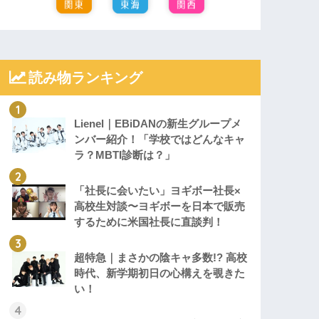
読み物ランキング
Lienel｜EBiDANの新生グループメ
ンバー紹介！「学校ではどんなキャ
ラ？MBTI診断は？」
「社長に会いたい」ヨギボー社長×
高校生対談〜ヨギボーを日本で販売
するために米国社長に直談判！
超特急｜まさかの陰キャ多数!? 高校
時代、新学期初日の心構えを覗きた
い！