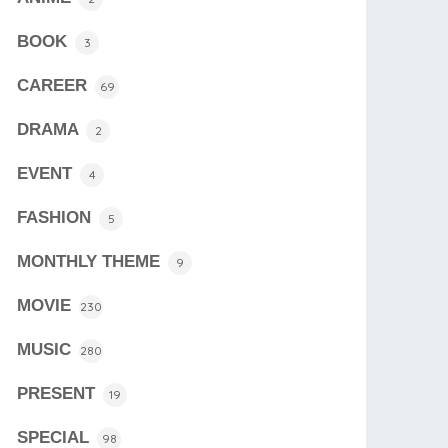
BOOK
3
CAREER
69
DRAMA
2
EVENT
4
FASHION
5
MONTHLY THEME
9
MOVIE
230
MUSIC
280
PRESENT
19
SPECIAL
98