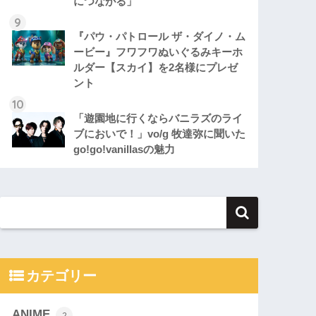
につながる」
『パウ・パトロール ザ・ダイノ・ム
ービー』フワフワぬいぐるみキーホ
ルダー【スカイ】を2名様にプレゼ
ント
「遊園地に行くならバニラズのライ
ブにおいで！」vo/g 牧達弥に聞いた
go!go!vanillasの魅力
カテゴリー
ANIME
2