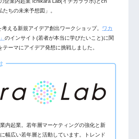
起業 ichikara Lab(イチカララボ)とch
「私たちの未来予想図」。
を考える新規アイデア創出ワークショップ。
ワカ
」
のインサイト(若者が本当に学びたいこと)に関
”をテーマにアイデア発想に挑戦しました。
は
企業内起業。若年層マーケティングの強化と新
的に幅広い若年層と活動しています。トレンド