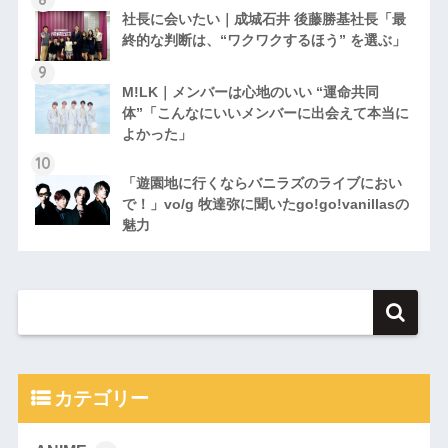
社長に会いたい｜成城石井 後藤勝基社長「最
終的な判断は、“ワクワクするほう” を選ぶ」
M!LK｜メンバーは心地のいい “運命共同
体”「こんなにいいメンバーに出会えて本当に
よかった」
「遊園地に行くならバニラズのライブにおい
で！」vo/g 牧達弥に聞いたgo!go!vanillasの
魅力
カテゴリー