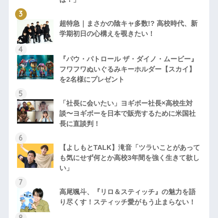
超特急｜まさかの陰キャ多数!? 高校時代、新
学期初日の心構えを覗きたい！
『パウ・パトロール ザ・ダイノ・ムービー』
フワフワぬいぐるみキーホルダー【スカイ】
を2名様にプレゼント
「社長に会いたい」ヨギボー社長×高校生対
談〜ヨギボーを日本で販売するために米国社
長に直談判！
【よしもとTALK】滝音「ツラいことがあって
も気にせず何とか高校3年間を強く生きて欲し
い」
高尾颯斗、『リロ＆スティッチ』の魅力を語
り尽くす！スティッチ愛がもう止まらない！