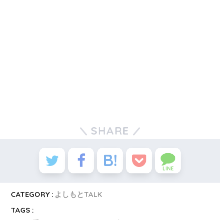
SHARE
LINE
CATEGORY :
よしもとTALK
TAGS :