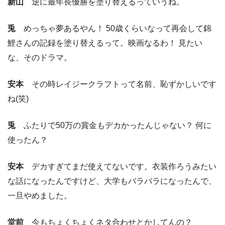
新山
逆に最年長優勝を塗り替えるっていうね。
兎
めっちゃ夢あるやん！ 50歳くらいなって再会して錦
鯉さんの記録を塗り替えるって。映画なるわ！ 見たい
な、そのドラマ。
安本
その時レイジークラフトって名前、恥ずかしいです
ね(笑)
兎
ふたりで50万の賞金もデカかったんじゃない？ 何に
使ったん？
安本
デカすぎてまだ使えてないです。衣装作ろうみたい
な話になったんですけど、大学もバラバラになったんで、
一旦やめました。
堂前
今もちょくちょくネタ合わせとかしてんの？