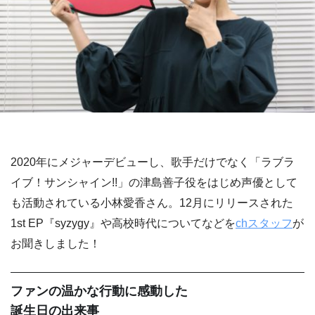
2020年にメジャーデビューし、歌手だけでなく「ラブラ
イブ！サンシャイン!!」の津島善子役をはじめ声優として
も活動されている小林愛香さん。12月にリリースされた
1st EP『syzygy』や高校時代についてなどを
chスタッフ
が
お聞きしました！
ファンの温かな行動に感動した
誕生日の出来事