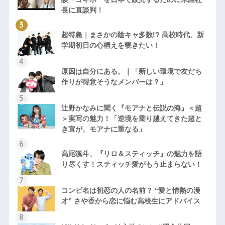
長に直談判！
超特急｜まさかの陰キャ多数!? 高校時代、新
学期初日の心構えを覗きたい！
原因は自分にある。｜「新しい環境で友だち
作りが得意そうなメンバーは？」
辻野かなみに聞く『モアナと伝説の海』＜超
＞実写の魅力！「逆境を乗り越えてきた超と
き宣が、モアナに重なる」
高尾颯斗、『リロ＆スティッチ』の魅力を語
り尽くす！スティッチ愛がもう止まらない！
コンビ名は初恋の人の名前？ “愛と情熱の漫
才” さや香から恋に悩む高校生にアドバイス