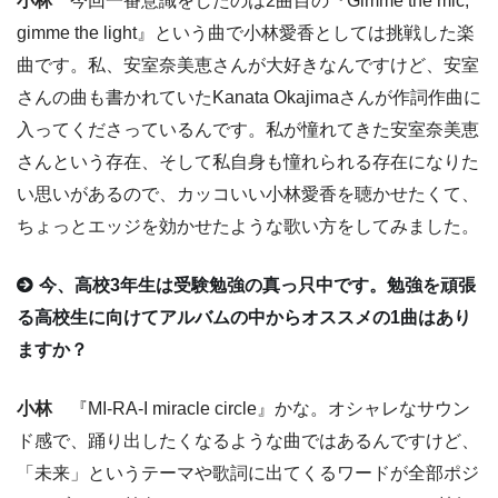
小林
今回一番意識をしたのは2曲目の『Gimme the mic,
gimme the light』という曲で小林愛香としては挑戦した楽
曲です。私、安室奈美恵さんが大好きなんですけど、安室
さんの曲も書かれていたKanata Okajimaさんが作詞作曲に
入ってくださっているんです。私が憧れてきた安室奈美恵
さんという存在、そして私自身も憧れられる存在になりた
い思いがあるので、カッコいい小林愛香を聴かせたくて、
ちょっとエッジを効かせたような歌い方をしてみました。
今、高校3年生は受験勉強の真っ只中です。勉強を頑張
る高校生に向けてアルバムの中からオススメの1曲はあり
ますか？
小林
『MI-RA-I miracle circle』かな。オシャレなサウン
ド感で、踊り出したくなるような曲ではあるんですけど、
「未来」というテーマや歌詞に出てくるワードが全部ポジ