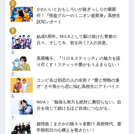
かわいいとおもしろいが超ぎっしりの最新
作！『怪盗グルーのミニオン超変身』高校生
試写レポート
結成5周年。M!LKとして駆け抜けた青春の
日々。そして今、前を向く7人の決意。
高尾颯斗、『リロ＆スティッチ』の魅力を語
り尽くす！スティッチ愛がもう止まらない！
コンビ名は初恋の人の名前？ “愛と情熱の漫
才” さや香から恋に悩む高校生にアドバイス
NOA｜「勉強も努力も絶対に裏切らない。自
分を信じて続けるほど自信につながる」
超特急｜まさかの陰キャ多数!? 高校時代、新
学期初日の心構えを覗きたい！