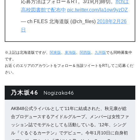
応募方法はフォロー＆RT。3/19(月)締切。
#chは
高校図書館で配布中
pic.twitter.com/Ia1ow9yzDZ
— ch FILES 北海道版 (@ch_files)
2018年2月26
日
※上記は北海道版ですが、
関東版
、
東海版
、
関西版
、
九州版
でも同時募集中
です。
お近くのエリアのアカウントをフォロー＆当該ツイートをRTしてご応募くだ
さい。
乃木坂46
Nogizaka46
AKB48公式ライバルとして’11年に結成された、秋元康が総
合プロデュースするアイドルグループ。メンバーは女性ファ
ッション誌でモデルとしても活動している。’12年、シング
ル『ぐるぐるカーテン』でデビュー。今年1月10日に自身初