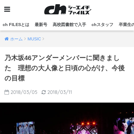
ch FILESとは
最新号
高校図書館で入手
chスタッフ
卒業生
ホーム
MUSIC
乃木坂46アンダーメンバーに聞きまし
た 理想の大人像と日頃の心がけ、今後
の目標
2018/03/05
2018/03/11