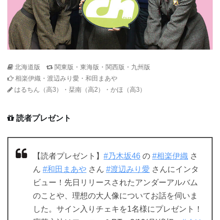
北海道版
関東版・東海版・関西版・九州版
相楽伊織・渡辺みり愛・和田まあや
はるちん（高3）・栞南（高2）・かほ（高3）
読者プレゼント
【読者プレゼント】
#乃木坂46
の
#相楽伊織
さ
ん
#和田まあや
さん
#渡辺みり愛
さんにインタ
ビュー！先日リリースされたアンダーアルバム
のことや、理想の大人像についてお話を伺いま
した。サイン入りチェキを1名様にプレゼント！