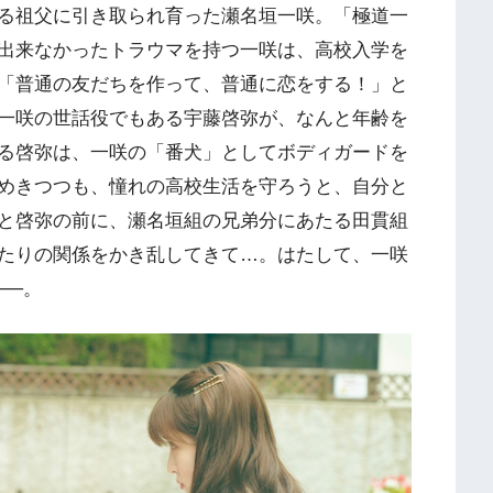
る祖父に引き取られ育った瀬名垣一咲。「極道一
出来なかったトラウマを持つ一咲は、高校入学を
「普通の友だちを作って、普通に恋をする！」と
一咲の世話役でもある宇藤啓弥が、なんと年齢を
る啓弥は、一咲の「番犬」としてボディガードを
めきつつも、憧れの高校生活を守ろうと、自分と
と啓弥の前に、瀬名垣組の兄弟分にあたる田貫組
たりの関係をかき乱してきて…。はたして、一咲
──。