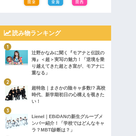
読み物ランキング
辻野かなみに聞く『モアナと伝説の
海』＜超＞実写の魅力！「逆境を乗
り越えてきた超とき宣が、モアナに
重なる」
超特急｜まさかの陰キャ多数!? 高校
時代、新学期初日の心構えを覗きた
い！
Lienel｜EBiDANの新生グループメ
ンバー紹介！「学校ではどんなキャ
ラ？MBTI診断は？」