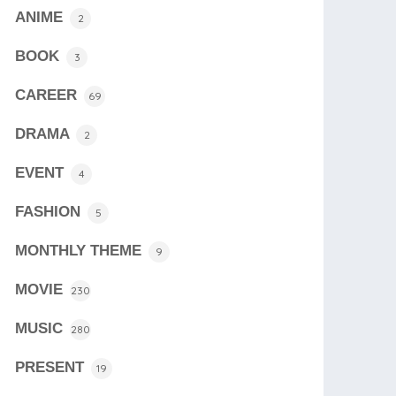
ANIME
2
BOOK
3
CAREER
69
DRAMA
2
EVENT
4
FASHION
5
MONTHLY THEME
9
MOVIE
230
MUSIC
280
PRESENT
19