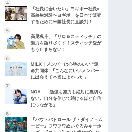
「社長に会いたい」ヨギボー社長×
高校生対談〜ヨギボーを日本で販売
するために米国社長に直談判！
高尾颯斗、『リロ＆スティッチ』の
魅力を語り尽くす！スティッチ愛が
もう止まらない！
M!LK｜メンバーは心地のいい “運
命共同体”「こんなにいいメンバー
に出会えて本当によかった」
NOA｜「勉強も努力も絶対に裏切ら
ない。自分を信じて続けるほど自信
につながる」
『パウ・パトロール ザ・ダイノ・ム
ービー』フワフワぬいぐるみキーホ