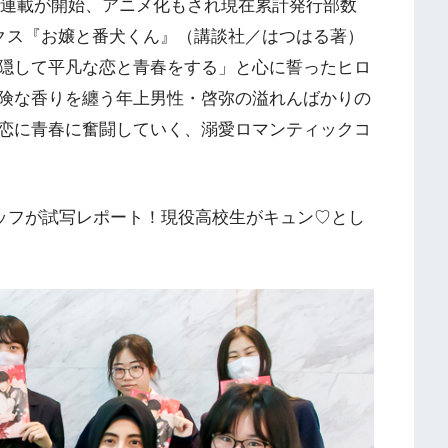
」で連載が開始、アニメ化もされ現在累計発行部数
ックス『お嬢と番犬くん』（講談社／はつはる著）
隠して平凡な恋と青春をする」と心に誓ったヒロ
険な香りを纏う年上男性・啓弥の溢れんばかりの
恋に青春に奮闘していく、溺愛ロマンティックコ
タッフが試写レポート！現役高校生がキュン♡とし