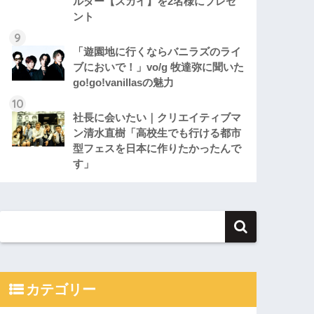
ルダー【スカイ】を2名様にプレゼ
ント
「遊園地に行くならバニラズのライ
ブにおいで！」vo/g 牧達弥に聞いた
go!go!vanillasの魅力
社長に会いたい｜クリエイティブマ
ン清水直樹「高校生でも行ける都市
型フェスを日本に作りたかったんで
す」
カテゴリー