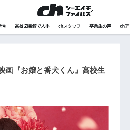
新号
高校図書館で入手
chスタッフ
卒業生の声
ch
映画『お嬢と番犬くん』高校生