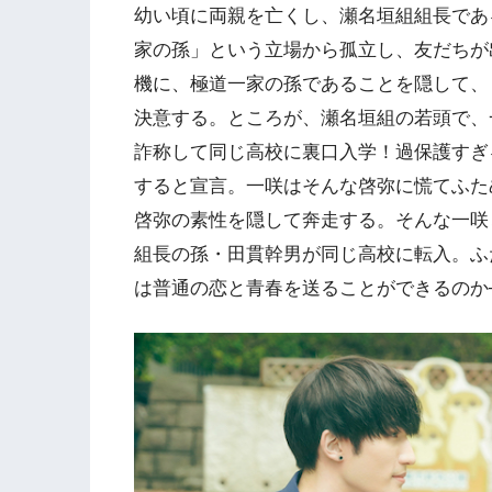
幼い頃に両親を亡くし、瀬名垣組組長であ
家の孫」という立場から孤立し、友だちが
機に、極道一家の孫であることを隠して、
決意する。ところが、瀬名垣組の若頭で、
詐称して同じ高校に裏口入学！過保護すぎ
すると宣言。一咲はそんな啓弥に慌てふた
啓弥の素性を隠して奔走する。そんな一咲
組長の孫・田貫幹男が同じ高校に転入。ふ
は普通の恋と青春を送ることができるのか