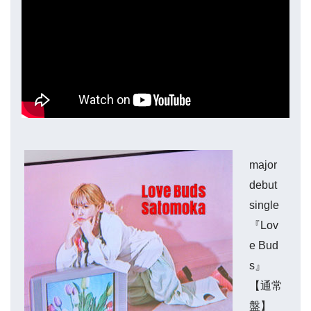
major
debut
single
『Lov
e Bud
s』
【通常
盤】