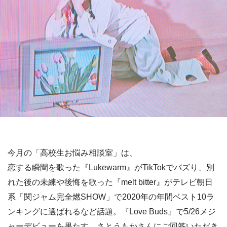
今月の「高校生お悩み相談室」は、
恋する瞬間を歌った『Lukewarm』がTikTokでバズり、別
れた後の未練や後悔を歌った『melt bitter』がテレビ朝日
系「関ジャム完全燃SHOW」で2020年の年間ベスト10ラ
ンキングに選ばれるなど話題。『Love Buds』で5/26メジ
ャーデビューを果たす、さとうもかさんにご回答いただき