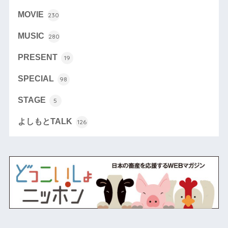
MOVIE
230
MUSIC
280
PRESENT
19
SPECIAL
98
STAGE
5
よしもとTALK
126