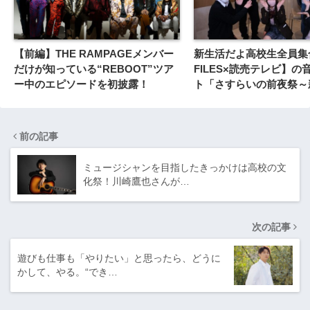
【前編】THE RAMPAGEメンバー
新生活だよ高校生全員集合
だけが知っている“REBOOT”ツア
FILES×読売テレビ】の
ー中のエピソードを初披露！
ト「さすらいの前夜祭～
～」梅田サイファー篇
前の記事
ミュージシャンを目指したきっかけは高校の文
化祭！川崎鷹也さんが…
次の記事
遊びも仕事も「やりたい」と思ったら、どうに
かして、やる。“でき…