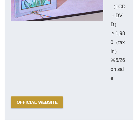
（1CD
＋DV
D）
￥1,98
0（tax
in）
※5/26
on sal
e
OFFICIAL WEBSITE