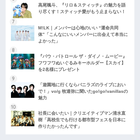
高尾颯斗、『リロ＆スティッチ』の魅力を語
り尽くす！スティッチ愛がもう止まらない！
M!LK｜メンバーは心地のいい “運命共同
体”「こんなにいいメンバーに出会えて本当に
よかった」
『パウ・パトロール ザ・ダイノ・ムービー』
フワフワぬいぐるみキーホルダー【スカイ】
を2名様にプレゼント
「遊園地に行くならバニラズのライブにおい
で！」vo/g 牧達弥に聞いたgo!go!vanillasの
魅力
社長に会いたい｜クリエイティブマン清水直
樹「高校生でも行ける都市型フェスを日本に
作りたかったんです」