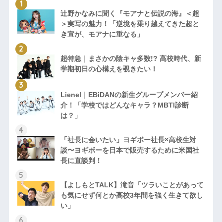
辻野かなみに聞く『モアナと伝説の海』＜超
＞実写の魅力！「逆境を乗り越えてきた超と
き宣が、モアナに重なる」
超特急｜まさかの陰キャ多数!? 高校時代、新
学期初日の心構えを覗きたい！
Lienel｜EBiDANの新生グループメンバー紹
介！「学校ではどんなキャラ？MBTI診断
は？」
「社長に会いたい」ヨギボー社長×高校生対
談〜ヨギボーを日本で販売するために米国社
長に直談判！
【よしもとTALK】滝音「ツラいことがあって
も気にせず何とか高校3年間を強く生きて欲し
い」