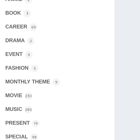
BOOK
3
CAREER
69
DRAMA
2
EVENT
4
FASHION
5
MONTHLY THEME
9
MOVIE
230
MUSIC
280
PRESENT
19
SPECIAL
98