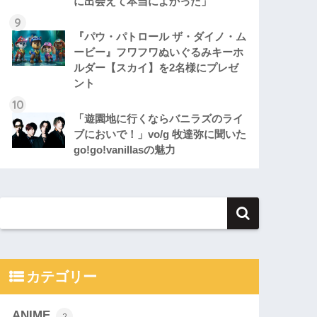
に出会えて本当によかった」
『パウ・パトロール ザ・ダイノ・ム
ービー』フワフワぬいぐるみキーホ
ルダー【スカイ】を2名様にプレゼ
ント
「遊園地に行くならバニラズのライ
ブにおいで！」vo/g 牧達弥に聞いた
go!go!vanillasの魅力
カテゴリー
ANIME
2