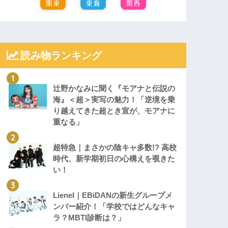
読み物ランキング
辻野かなみに聞く『モアナと伝説の
海』＜超＞実写の魅力！「逆境を乗
り越えてきた超とき宣が、モアナに
重なる」
超特急｜まさかの陰キャ多数!? 高校
時代、新学期初日の心構えを覗きた
い！
Lienel｜EBiDANの新生グループメ
ンバー紹介！「学校ではどんなキャ
ラ？MBTI診断は？」