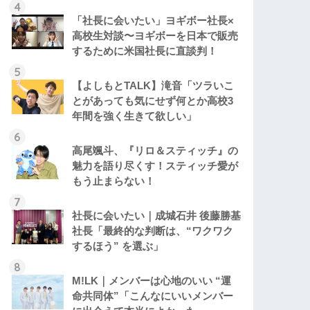
「社長に会いたい」ヨギボー社長×
高校生対談〜ヨギボーを日本で販売
するために米国社長に直談判！
【よしもとTALK】滝音「ツラいこ
とがあっても気にせず何とか高校3
年間を強く生きて欲しい」
高尾颯斗、『リロ＆スティッチ』の
魅力を語り尽くす！スティッチ愛が
もう止まらない！
社長に会いたい｜成城石井 後藤勝基
社長「最終的な判断は、“ワクワク
するほう” を選ぶ」
M!LK｜メンバーは心地のいい “運
命共同体”「こんなにいいメンバー