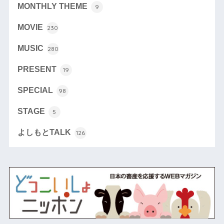
MONTHLY THEME
9
MOVIE
230
MUSIC
280
PRESENT
19
SPECIAL
98
STAGE
5
よしもとTALK
126