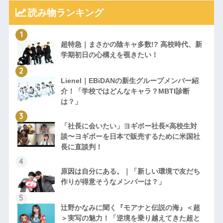
読み物ランキング
超特急｜まさかの陰キャ多数!? 高校時代、新
学期初日の心構えを覗きたい！
Lienel｜EBiDANの新生グループメンバー紹
介！「学校ではどんなキャラ？MBTI診断
は？」
「社長に会いたい」ヨギボー社長×高校生対
談〜ヨギボーを日本で販売するために米国社
長に直談判！
原因は自分にある。｜「新しい環境で友だち
作りが得意そうなメンバーは？」
辻野かなみに聞く『モアナと伝説の海』＜超
＞実写の魅力！「逆境を乗り越えてきた超と