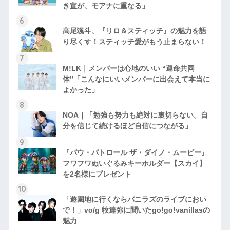
き宣が、モアナに重なる」
高尾颯斗、『リロ＆スティッチ』の魅力を語
り尽くす！スティッチ愛がもう止まらない！
M!LK｜メンバーは心地のいい “運命共同
体”「こんなにいいメンバーに出会えて本当に
よかった」
NOA｜「勉強も努力も絶対に裏切らない。自
分を信じて続けるほど自信につながる」
『パウ・パトロール ザ・ダイノ・ムービー』
フワフワぬいぐるみキーホルダー【スカイ】
を2名様にプレゼント
「遊園地に行くならバニラズのライブにおい
で！」vo/g 牧達弥に聞いたgo!go!vanillasの
魅力