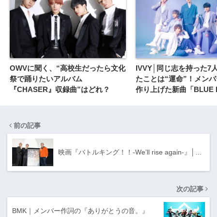
OWVに聞く、“高校生だったら文化
IVVY│同じ志を持った7
祭で踊りたいアルバム
たことは“運命”！メン
『CHASER』収録曲”はどれ？
作り上げた新曲「BLUE D
前の記事
映画『バトルキング！！-Weʼll rise again-』│…
次の記事
BMK｜メンバー作詞の『ありがとうの音。』