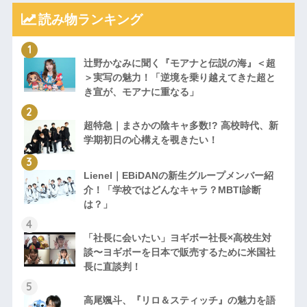
読み物ランキング
辻野かなみに聞く『モアナと伝説の海』＜超
＞実写の魅力！「逆境を乗り越えてきた超と
き宣が、モアナに重なる」
超特急｜まさかの陰キャ多数!? 高校時代、新
学期初日の心構えを覗きたい！
Lienel｜EBiDANの新生グループメンバー紹
介！「学校ではどんなキャラ？MBTI診断
は？」
「社長に会いたい」ヨギボー社長×高校生対
談〜ヨギボーを日本で販売するために米国社
長に直談判！
高尾颯斗、『リロ＆スティッチ』の魅力を語