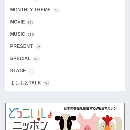
MONTHLY THEME
9
MOVIE
230
MUSIC
280
PRESENT
19
SPECIAL
98
STAGE
5
よしもとTALK
126