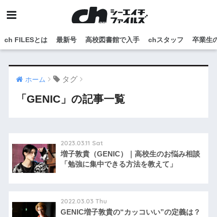
ch FILESとは
最新号
高校図書館で入手
chスタッフ
卒業生
タグ
ホーム
「GENIC」の記事一覧
2023.03.11 Sat
増子敦貴（GENIC）｜高校生のお悩み相談
「勉強に集中できる方法を教えて」
2022.03.03 Thu
GENIC増子敦貴の“カッコいい”の定義は？