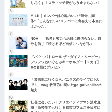
り尽くす！スティッチ愛がもう止まらない！
M!LK｜メンバーは心地のいい “運命共同
体”「こんなにいいメンバーに出会えて本当に
よかった」
NOA｜「勉強も努力も絶対に裏切らない。自
分を信じて続けるほど自信につながる」
『パウ・パトロール ザ・ダイノ・ムービー』
フワフワぬいぐるみキーホルダー【スカイ】
を2名様にプレゼント
「遊園地に行くならバニラズのライブにおい
で！」vo/g 牧達弥に聞いたgo!go!vanillasの
魅力
社長に会いたい｜クリエイティブマン清水直
樹「高校生でも行ける都市型フェスを日本に