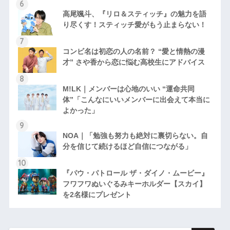
高尾颯斗、『リロ＆スティッチ』の魅力を語
り尽くす！スティッチ愛がもう止まらない！
コンビ名は初恋の人の名前？ “愛と情熱の漫
才” さや香から恋に悩む高校生にアドバイス
M!LK｜メンバーは心地のいい “運命共同
体”「こんなにいいメンバーに出会えて本当に
よかった」
NOA｜「勉強も努力も絶対に裏切らない。自
分を信じて続けるほど自信につながる」
『パウ・パトロール ザ・ダイノ・ムービー』
フワフワぬいぐるみキーホルダー【スカイ】
を2名様にプレゼント