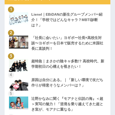
Lienel｜EBiDANの新生グループメンバー紹
介！「学校ではどんなキャラ？MBTI診断
は？」
「社長に会いたい」ヨギボー社長×高校生対
談〜ヨギボーを日本で販売するために米国社
長に直談判！
超特急｜まさかの陰キャ多数!? 高校時代、新
学期初日の心構えを覗きたい！
原因は自分にある。｜「新しい環境で友だち
作りが得意そうなメンバーは？」
辻野かなみに聞く『モアナと伝説の海』＜超
＞実写の魅力！「逆境を乗り越えてきた超と
き宣が、モアナに重なる」