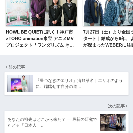
HOWL BE QUIETに訊く！神戸市
7月27日（土）より全国
×TOHO animation東宝 アニメMV
タート｜結成から6年、
プロジェクト「ワンダリズム きみ
が深まったWEBERに注
を呼ぶ声」
前の記事
『星つなぎのエリオ』清野菜名｜エリオのよう
に、躊躇せず自分の道…
次の記事
あなたの祖先はどこから来た？ ― 最新の研究で
たどる「日本人」…