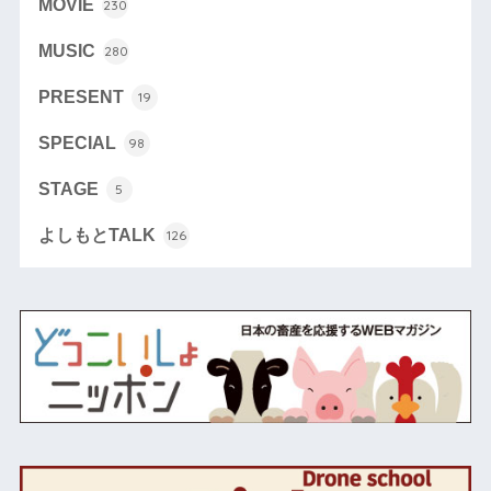
MOVIE
230
MUSIC
280
PRESENT
19
SPECIAL
98
STAGE
5
よしもとTALK
126