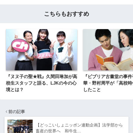
こちらもおすすめ
『ヌヌ子の聖★戦』久間田琳加が高
『ビブリア古書堂の事件
校生スタッフと語る、LJKの今の心
華・野村周平が「高校時
境とは？
したこと
前の記事
【どっこいしょニッポン連動企画】法学部から
畜産の世界へ 和牛生…