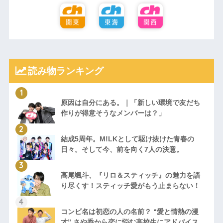
読み物ランキング
原因は自分にある。｜「新しい環境で友だち
作りが得意そうなメンバーは？」
結成5周年。M!LKとして駆け抜けた青春の
日々。そして今、前を向く7人の決意。
高尾颯斗、『リロ＆スティッチ』の魅力を語
り尽くす！スティッチ愛がもう止まらない！
コンビ名は初恋の人の名前？ “愛と情熱の漫
才” さや香から恋に悩む高校生にアドバイス