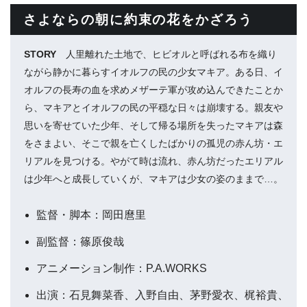
さよならの朝に約束の花をかざろう
STORY
人里離れた土地で、ヒビオルと呼ばれる布を織り
ながら静かに暮らすイオルフの民の少女マキア。ある日、イ
オルフの長寿の血を求めメザーテ軍が攻め込んできたことか
ら、マキアとイオルフの民の平穏な日々は崩壊する。親友や
思いを寄せていた少年、そして帰る場所を失ったマキアは森
をさまよい、そこで親を亡くしたばかりの孤児の赤ん坊・エ
リアルを見つける。やがて時は流れ、赤ん坊だったエリアル
は少年へと成長していくが、マキアは少女の姿のままで…。
監督・脚本：岡田麿里
副監督：篠原俊哉
アニメーション制作：P.A.WORKS
出演：石見舞菜香、入野自由、茅野愛衣、梶裕貴、