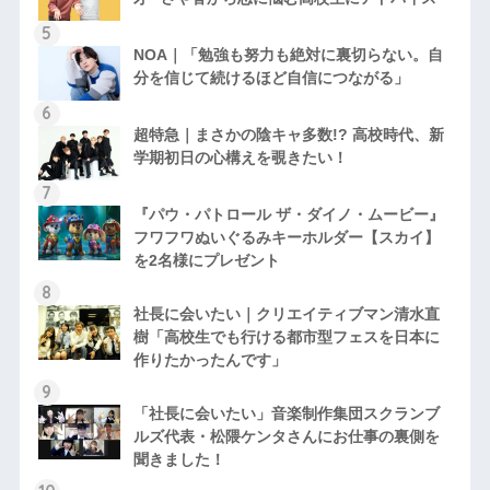
NOA｜「勉強も努力も絶対に裏切らない。自
分を信じて続けるほど自信につながる」
超特急｜まさかの陰キャ多数!? 高校時代、新
学期初日の心構えを覗きたい！
『パウ・パトロール ザ・ダイノ・ムービー』
フワフワぬいぐるみキーホルダー【スカイ】
を2名様にプレゼント
社長に会いたい｜クリエイティブマン清水直
樹「高校生でも行ける都市型フェスを日本に
作りたかったんです」
「社長に会いたい」音楽制作集団スクランブ
ルズ代表・松隈ケンタさんにお仕事の裏側を
聞きました！