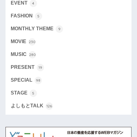
EVENT
4
FASHION
5
MONTHLY THEME
9
MOVIE
230
MUSIC
280
PRESENT
19
SPECIAL
98
STAGE
5
よしもとTALK
126