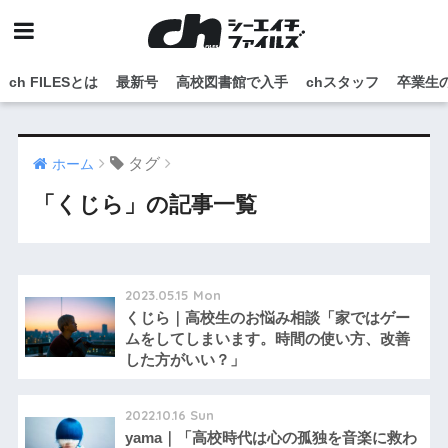
ch FILESとは
最新号
高校図書館で入手
chスタッフ
卒業生
タグ
ホーム
「くじら」の記事一覧
2023.05.15 Mon
くじら｜高校生のお悩み相談「家ではゲー
ムをしてしまいます。時間の使い方、改善
した方がいい？」
2022.10.16 Sun
yama｜「高校時代は心の孤独を音楽に救わ