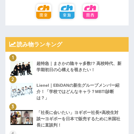
読み物ランキング
超特急｜まさかの陰キャ多数!? 高校時代、新
学期初日の心構えを覗きたい！
Lienel｜EBiDANの新生グループメンバー紹
介！「学校ではどんなキャラ？MBTI診断
は？」
「社長に会いたい」ヨギボー社長×高校生対
談〜ヨギボーを日本で販売するために米国社
長に直談判！