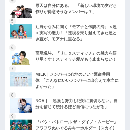
原因は自分にある。｜「新しい環境で友だち
作りが得意そうなメンバーは？」
辻野かなみに聞く『モアナと伝説の海』＜超
＞実写の魅力！「逆境を乗り越えてきた超と
き宣が、モアナに重なる」
高尾颯斗、『リロ＆スティッチ』の魅力を語
り尽くす！スティッチ愛がもう止まらない！
M!LK｜メンバーは心地のいい “運命共同
体”「こんなにいいメンバーに出会えて本当に
よかった」
NOA｜「勉強も努力も絶対に裏切らない。自
分を信じて続けるほど自信につながる」
『パウ・パトロール ザ・ダイノ・ムービー』
フワフワぬいぐるみキーホルダー【スカイ】