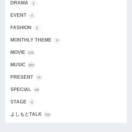
DRAMA
2
EVENT
4
FASHION
5
MONTHLY THEME
9
MOVIE
230
MUSIC
280
PRESENT
19
SPECIAL
98
STAGE
5
よしもとTALK
126