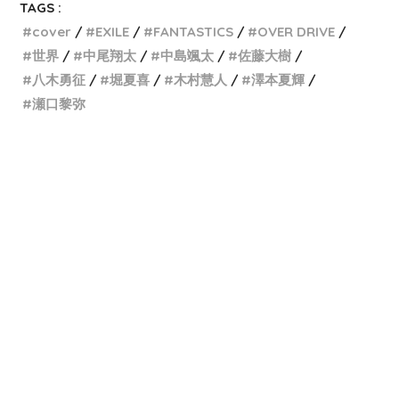
TAGS :
cover
EXILE
FANTASTICS
OVER DRIVE
世界
中尾翔太
中島颯太
佐藤大樹
八木勇征
堀夏喜
木村慧人
澤本夏輝
瀬口黎弥