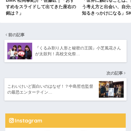
BMK 松岡拳紀介・佐藤匠｜「おす
「世界に触れることは、
すめをスライドして出てきた座右の
う考え方と出会い、自分
銘は？」
知るきっかけになる」SKY
前の記事
『くるみ割り人形と秘密の王国』小芝風花さん
が太鼓判！高校文化祭…
次の記事
こわいけいど面白いのはなぜ！？中島哲也監督
の最恐エンターテイン…
Instagram