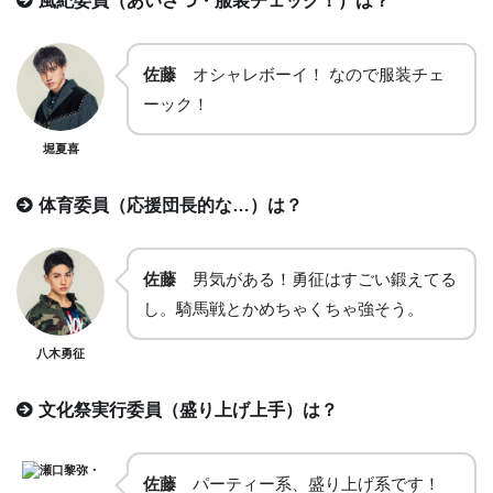
風紀委員（あいさつ・服装チェック！）は？
佐藤
オシャレボーイ！ なので服装チェ
ーック！
堀夏喜
体育委員（応援団長的な…）は？
佐藤
男気がある！勇征はすごい鍛えてる
し。騎馬戦とかめちゃくちゃ強そう。
八木勇征
文化祭実行委員（盛り上げ上手）は？
瀬口黎弥・
佐藤
パーティー系、盛り上げ系です！