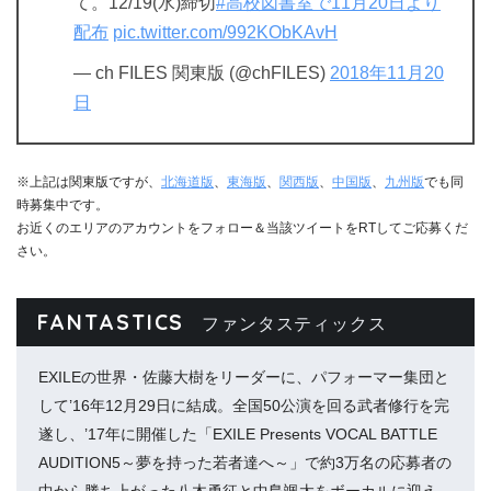
て。12/19(水)締切
#高校図書室で11月20日より
配布
pic.twitter.com/992KObKAvH
— ch FILES 関東版 (@chFILES)
2018年11月20
日
※上記は関東版ですが、
北海道版
、
東海版
、
関西版
、
中国版
、
九州版
でも同
時募集中です。
お近くのエリアのアカウントをフォロー＆当該ツイートをRTしてご応募くだ
さい。
FANTASTICS
ファンタスティックス
EXILEの世界・佐藤大樹をリーダーに、パフォーマー集団と
して’16年12月29日に結成。全国50公演を回る武者修行を完
遂し、’17年に開催した「EXILE Presents VOCAL BATTLE
AUDITION5～夢を持った若者達へ～」で約3万名の応募者の