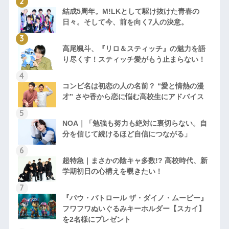
結成5周年。M!LKとして駆け抜けた青春の
日々。そして今、前を向く7人の決意。
高尾颯斗、『リロ＆スティッチ』の魅力を語
り尽くす！スティッチ愛がもう止まらない！
コンビ名は初恋の人の名前？ “愛と情熱の漫
才” さや香から恋に悩む高校生にアドバイス
NOA｜「勉強も努力も絶対に裏切らない。自
分を信じて続けるほど自信につながる」
超特急｜まさかの陰キャ多数!? 高校時代、新
学期初日の心構えを覗きたい！
『パウ・パトロール ザ・ダイノ・ムービー』
フワフワぬいぐるみキーホルダー【スカイ】
を2名様にプレゼント