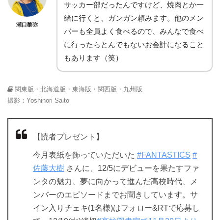
サッカー部だったんですけど、焼肉とか一
緒に行くと、ガンガン頼みます。他のメン
瀬口黎弥
バーも全員よく食べるので、みんなで食べ
に行ったらとんでもないお会計になること
もあります（笑）
関東版・北海道版・東海版・関西版・九州版
撮影：Yoshinori Saito
【読者プレゼント】
今月表紙を飾っていただいた
#FANTASTICS
#
佐藤大樹
さんに、12/5にデビューを果たすファ
ンタの魅力、夢に向かって進んだ高校時代、メ
ンバーのエピソードまでお聞きしています。サ
イン入りチェキ(1名様)はフォロー&RTで応募し