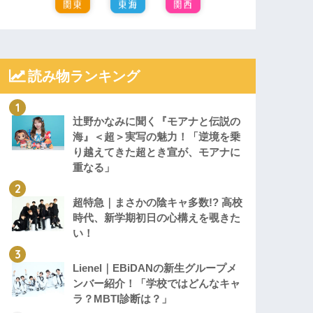
読み物ランキング
辻野かなみに聞く『モアナと伝説の
海』＜超＞実写の魅力！「逆境を乗
り越えてきた超とき宣が、モアナに
重なる」
超特急｜まさかの陰キャ多数!? 高校
時代、新学期初日の心構えを覗きた
い！
Lienel｜EBiDANの新生グループメ
ンバー紹介！「学校ではどんなキャ
ラ？MBTI診断は？」