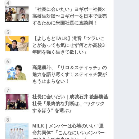
「社長に会いたい」ヨギボー社長×
高校生対談〜ヨギボーを日本で販売
するために米国社長に直談判！
【よしもとTALK】滝音「ツラいこ
とがあっても気にせず何とか高校3
年間を強く生きて欲しい」
高尾颯斗、『リロ＆スティッチ』の
魅力を語り尽くす！スティッチ愛が
もう止まらない！
社長に会いたい｜成城石井 後藤勝基
社長「最終的な判断は、“ワクワク
するほう” を選ぶ」
M!LK｜メンバーは心地のいい “運
命共同体”「こんなにいいメンバー