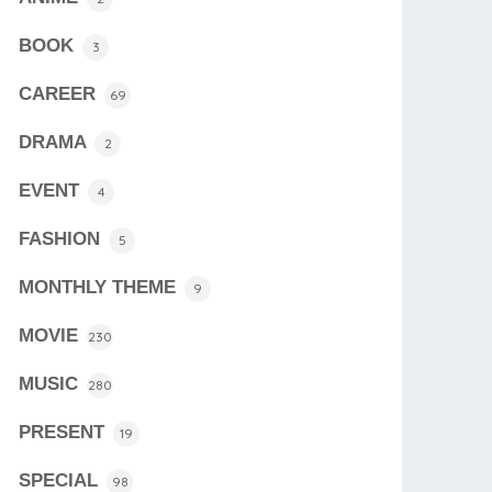
BOOK
3
CAREER
69
DRAMA
2
EVENT
4
FASHION
5
MONTHLY THEME
9
MOVIE
230
MUSIC
280
PRESENT
19
SPECIAL
98