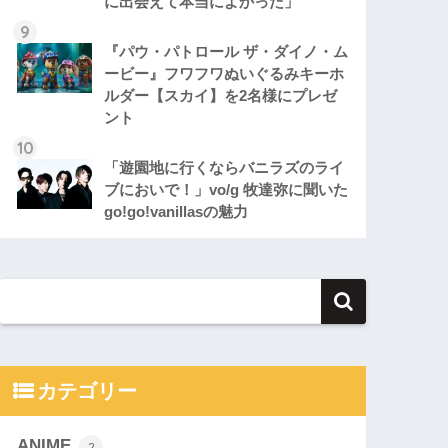
に出会えて本当によかった」
『パウ・パトロール ザ・ダイノ・ム
ービー』フワフワぬいぐるみキーホ
ルダー【スカイ】を2名様にプレゼ
ント
「遊園地に行くならバニラズのライ
ブにおいで！」vo/g 牧達弥に聞いた
go!go!vanillasの魅力
カテゴリー
ANIME
2