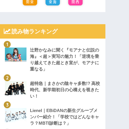
読み物ランキング
辻野かなみに聞く『モアナと伝説の
海』＜超＞実写の魅力！「逆境を乗
り越えてきた超とき宣が、モアナに
重なる」
超特急｜まさかの陰キャ多数!? 高校
時代、新学期初日の心構えを覗きた
い！
Lienel｜EBiDANの新生グループメ
ンバー紹介！「学校ではどんなキャ
ラ？MBTI診断は？」