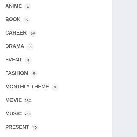
ANIME
2
BOOK
3
CAREER
69
DRAMA
2
EVENT
4
FASHION
5
MONTHLY THEME
9
MOVIE
230
MUSIC
280
PRESENT
19