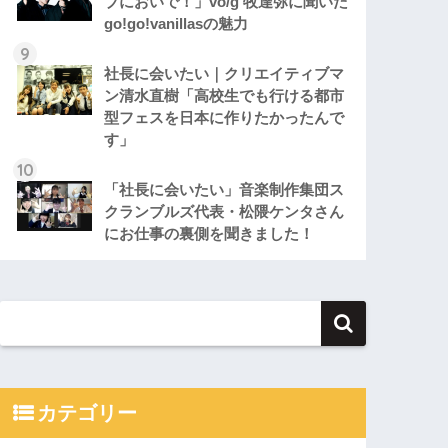
ブにおいで！」vo/g 牧達弥に聞いた
go!go!vanillasの魅力
社長に会いたい｜クリエイティブマ
ン清水直樹「高校生でも行ける都市
型フェスを日本に作りたかったんで
す」
「社長に会いたい」音楽制作集団ス
クランブルズ代表・松隈ケンタさん
にお仕事の裏側を聞きました！
カテゴリー