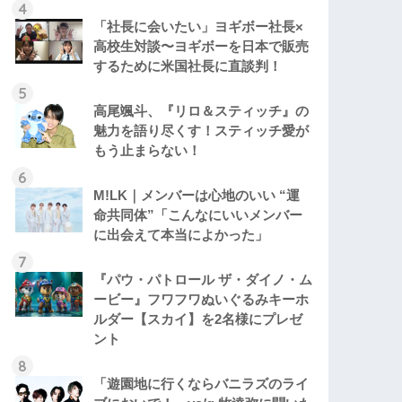
「社長に会いたい」ヨギボー社長×
高校生対談〜ヨギボーを日本で販売
するために米国社長に直談判！
高尾颯斗、『リロ＆スティッチ』の
魅力を語り尽くす！スティッチ愛が
もう止まらない！
M!LK｜メンバーは心地のいい “運
命共同体”「こんなにいいメンバー
に出会えて本当によかった」
『パウ・パトロール ザ・ダイノ・ム
ービー』フワフワぬいぐるみキーホ
ルダー【スカイ】を2名様にプレゼ
ント
「遊園地に行くならバニラズのライ