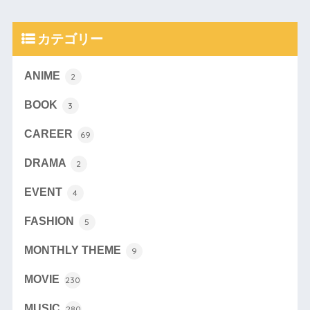
カテゴリー
ANIME
2
BOOK
3
CAREER
69
DRAMA
2
EVENT
4
FASHION
5
MONTHLY THEME
9
MOVIE
230
MUSIC
280