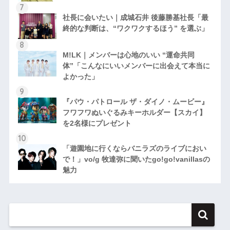
社長に会いたい｜成城石井 後藤勝基社長「最
終的な判断は、“ワクワクするほう” を選ぶ」
M!LK｜メンバーは心地のいい “運命共同
体”「こんなにいいメンバーに出会えて本当に
よかった」
『パウ・パトロール ザ・ダイノ・ムービー』
フワフワぬいぐるみキーホルダー【スカイ】
を2名様にプレゼント
「遊園地に行くならバニラズのライブにおい
で！」vo/g 牧達弥に聞いたgo!go!vanillasの
魅力