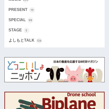
PRESENT
19
SPECIAL
98
STAGE
5
よしもとTALK
126