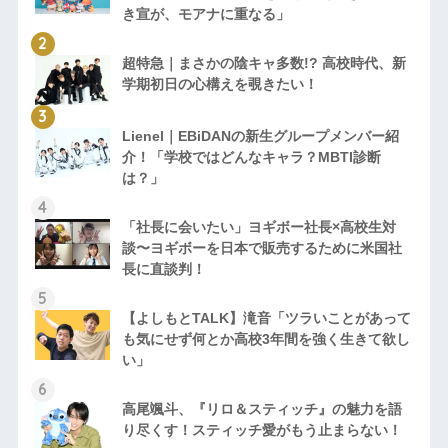
き宣が、モアナに重なる」
超特急｜まさかの陰キャ多数!? 高校時代、新
学期初日の心構えを覗きたい！
Lienel｜EBiDANの新生グループメンバー紹
介！「学校ではどんなキャラ？MBTI診断
は？」
「社長に会いたい」ヨギボー社長×高校生対
談〜ヨギボーを日本で販売するために米国社
長に直談判！
【よしもとTALK】滝音「ツラいことがあって
も気にせず何とか高校3年間を強く生きて欲し
い」
高尾颯斗、『リロ＆スティッチ』の魅力を語
り尽くす！スティッチ愛がもう止まらない！