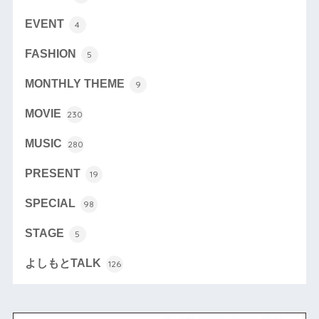
EVENT
4
FASHION
5
MONTHLY THEME
9
MOVIE
230
MUSIC
280
PRESENT
19
SPECIAL
98
STAGE
5
よしもとTALK
126