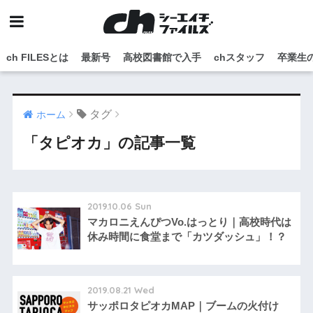
ch FILESとは
最新号
高校図書館で入手
chスタッフ
卒業生
タグ
ホーム
「タピオカ」の記事一覧
2019.10.06 Sun
マカロニえんぴつVo.はっとり｜高校時代は
休み時間に食堂まで「カツダッシュ」！？
2019.08.21 Wed
サッポロタピオカMAP｜ブームの火付け