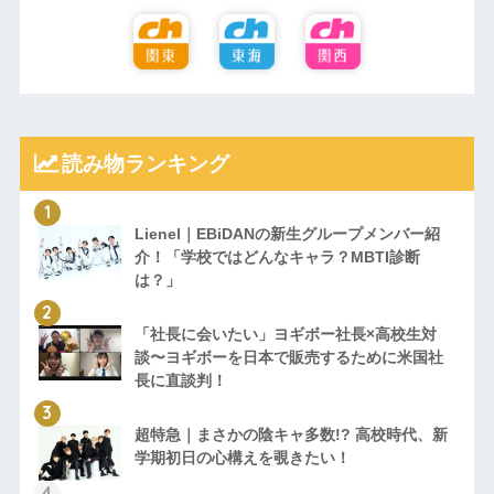
読み物ランキング
Lienel｜EBiDANの新生グループメンバー紹
介！「学校ではどんなキャラ？MBTI診断
は？」
「社長に会いたい」ヨギボー社長×高校生対
談〜ヨギボーを日本で販売するために米国社
長に直談判！
超特急｜まさかの陰キャ多数!? 高校時代、新
学期初日の心構えを覗きたい！