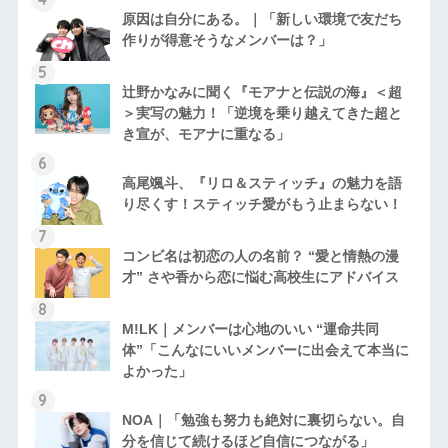
原因は自分にある。｜「新しい環境で友だち
作りが得意そうなメンバーは？」
辻野かなみに聞く『モアナと伝説の海』＜超
＞実写の魅力！「逆境を乗り越えてきた超と
き宣が、モアナに重なる」
高尾颯斗、『リロ＆スティッチ』の魅力を語
り尽くす！スティッチ愛がもう止まらない！
コンビ名は初恋の人の名前？ “愛と情熱の漫
才” さや香から恋に悩む高校生にアドバイス
M!LK｜メンバーは心地のいい “運命共同
体”「こんなにいいメンバーに出会えて本当に
よかった」
NOA｜「勉強も努力も絶対に裏切らない。自
分を信じて続けるほど自信につながる」