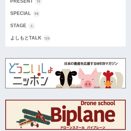
PRESENT
19
SPECIAL
98
STAGE
5
よしもとTALK
126