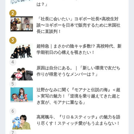
は？」
「社長に会いたい」ヨギボー社長×高校生対
談〜ヨギボーを日本で販売するために米国社
長に直談判！
超特急｜まさかの陰キャ多数!? 高校時代、新
学期初日の心構えを覗きたい！
原因は自分にある。｜「新しい環境で友だち
作りが得意そうなメンバーは？」
辻野かなみに聞く『モアナと伝説の海』＜超
＞実写の魅力！「逆境を乗り越えてきた超と
き宣が、モアナに重なる」
高尾颯斗、『リロ＆スティッチ』の魅力を語
り尽くす！スティッチ愛がもう止まらない！