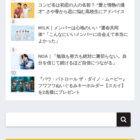
コンビ名は初恋の人の名前？ “愛と情熱の漫
才” さや香から恋に悩む高校生にアドバイス
M!LK｜メンバーは心地のいい “運命共同
体”「こんなにいいメンバーに出会えて本当に
よかった」
NOA｜「勉強も努力も絶対に裏切らない。自
分を信じて続けるほど自信につながる」
『パウ・パトロール ザ・ダイノ・ムービー』
フワフワぬいぐるみキーホルダー【スカイ】
を2名様にプレゼント