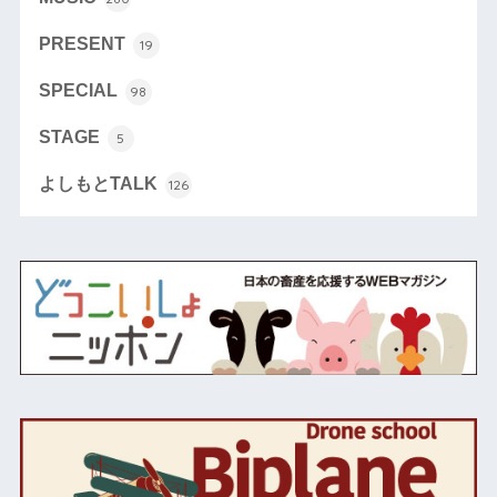
PRESENT
19
SPECIAL
98
STAGE
5
よしもとTALK
126