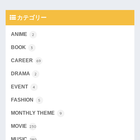
カテゴリー
ANIME
2
BOOK
3
CAREER
69
DRAMA
2
EVENT
4
FASHION
5
MONTHLY THEME
9
MOVIE
230
MUSIC
280