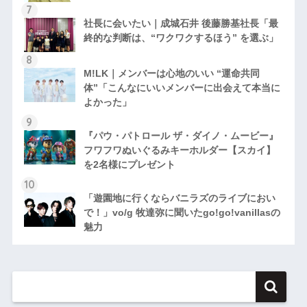
社長に会いたい｜成城石井 後藤勝基社長「最
終的な判断は、“ワクワクするほう” を選ぶ」
M!LK｜メンバーは心地のいい “運命共同
体”「こんなにいいメンバーに出会えて本当に
よかった」
『パウ・パトロール ザ・ダイノ・ムービー』
フワフワぬいぐるみキーホルダー【スカイ】
を2名様にプレゼント
「遊園地に行くならバニラズのライブにおい
で！」vo/g 牧達弥に聞いたgo!go!vanillasの
魅力