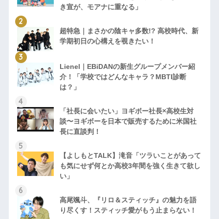
き宣が、モアナに重なる」
超特急｜まさかの陰キャ多数!? 高校時代、新
学期初日の心構えを覗きたい！
Lienel｜EBiDANの新生グループメンバー紹
介！「学校ではどんなキャラ？MBTI診断
は？」
「社長に会いたい」ヨギボー社長×高校生対
談〜ヨギボーを日本で販売するために米国社
長に直談判！
【よしもとTALK】滝音「ツラいことがあって
も気にせず何とか高校3年間を強く生きて欲し
い」
高尾颯斗、『リロ＆スティッチ』の魅力を語
り尽くす！スティッチ愛がもう止まらない！