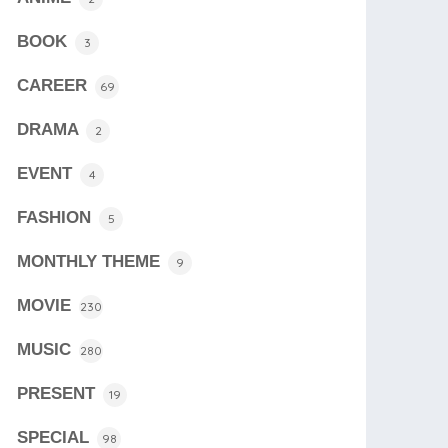
BOOK
3
CAREER
69
DRAMA
2
EVENT
4
FASHION
5
MONTHLY THEME
9
MOVIE
230
MUSIC
280
PRESENT
19
SPECIAL
98