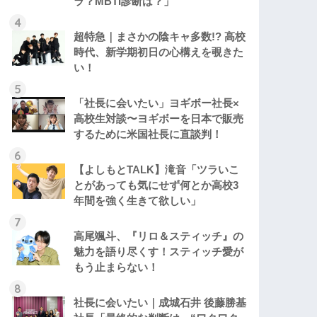
ラ？MBTI診断は？」
超特急｜まさかの陰キャ多数!? 高校
時代、新学期初日の心構えを覗きた
い！
「社長に会いたい」ヨギボー社長×
高校生対談〜ヨギボーを日本で販売
するために米国社長に直談判！
【よしもとTALK】滝音「ツラいこ
とがあっても気にせず何とか高校3
年間を強く生きて欲しい」
高尾颯斗、『リロ＆スティッチ』の
魅力を語り尽くす！スティッチ愛が
もう止まらない！
社長に会いたい｜成城石井 後藤勝基