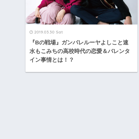
2019.03.30 Sat
『Bの戦場』ガンバレルーヤよしこと速
水もこみちの高校時代の恋愛＆バレンタ
イン事情とは！？