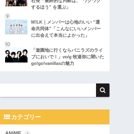
社長「最終的な判断は、“ワクワク
するほう” を選ぶ」
M!LK｜メンバーは心地のいい “運
命共同体”「こんなにいいメンバー
に出会えて本当によかった」
「遊園地に行くならバニラズのライ
ブにおいで！」vo/g 牧達弥に聞いた
go!go!vanillasの魅力
カテゴリー
ANIME
2