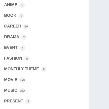
ANIME
2
BOOK
3
CAREER
69
DRAMA
2
EVENT
4
FASHION
5
MONTHLY THEME
9
MOVIE
230
MUSIC
280
PRESENT
19