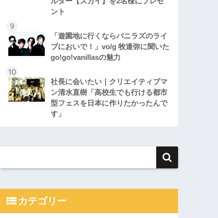
ルダー【スカイ】を2名様にプレゼ
ント
「遊園地に行くならバニラズのライ
ブにおいで！」vo/g 牧達弥に聞いた
go!go!vanillasの魅力
社長に会いたい｜クリエイティブマ
ン清水直樹「高校生でも行ける都市
型フェスを日本に作りたかったんで
す」
カテゴリー