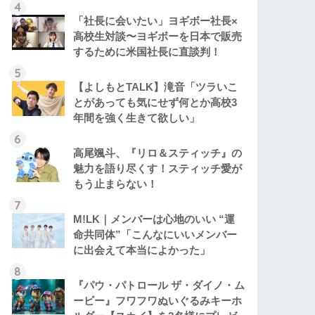
「社長に会いたい」ヨギボー社長×
高校生対談〜ヨギボーを日本で販売
するために米国社長に直談判！
【よしもとTALK】滝音「ツラいこ
とがあっても気にせず何とか高校3
年間を強く生きて欲しい」
高尾颯斗、『リロ＆スティッチ』の
魅力を語り尽くす！スティッチ愛が
もう止まらない！
M!LK｜メンバーは心地のいい “運
命共同体”「こんなにいいメンバー
に出会えて本当によかった」
『パウ・パトロール ザ・ダイノ・ム
ービー』フワフワぬいぐるみキーホ