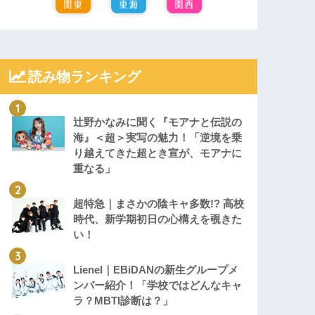
読み物ランキング
辻野かなみに聞く『モアナと伝説の
海』＜超＞実写の魅力！「逆境を乗
り越えてきた超とき宣が、モアナに
重なる」
超特急｜まさかの陰キャ多数!? 高校
時代、新学期初日の心構えを覗きた
い！
Lienel｜EBiDANの新生グループメ
ンバー紹介！「学校ではどんなキャ
ラ？MBTI診断は？」