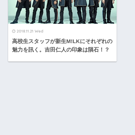
2018.11.21 Wed
高校生スタッフが新生M!LKにそれぞれの
魅力を訊く。吉田仁人の印象は隕石！？