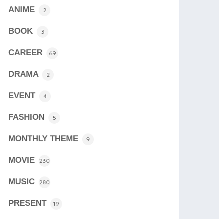
ANIME
2
BOOK
3
CAREER
69
DRAMA
2
EVENT
4
FASHION
5
MONTHLY THEME
9
MOVIE
230
MUSIC
280
PRESENT
19