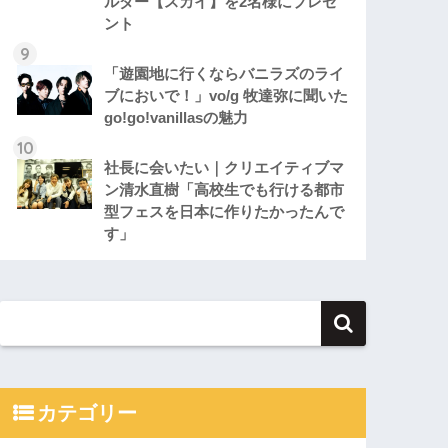
ルダー【スカイ】を2名様にプレゼ
ント
「遊園地に行くならバニラズのライ
ブにおいで！」vo/g 牧達弥に聞いた
go!go!vanillasの魅力
社長に会いたい｜クリエイティブマ
ン清水直樹「高校生でも行ける都市
型フェスを日本に作りたかったんで
す」
カテゴリー