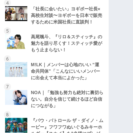
「社長に会いたい」ヨギボー社長×
高校生対談〜ヨギボーを日本で販売
するために米国社長に直談判！
高尾颯斗、『リロ＆スティッチ』の
魅力を語り尽くす！スティッチ愛が
もう止まらない！
M!LK｜メンバーは心地のいい “運
命共同体”「こんなにいいメンバー
に出会えて本当によかった」
NOA｜「勉強も努力も絶対に裏切ら
ない。自分を信じて続けるほど自信
につながる」
『パウ・パトロール ザ・ダイノ・ム
ービー』フワフワぬいぐるみキーホ