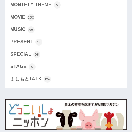
MONTHLY THEME
9
MOVIE
230
MUSIC
280
PRESENT
19
SPECIAL
98
STAGE
5
よしもとTALK
126