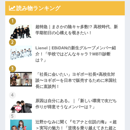
読み物ランキング
超特急｜まさかの陰キャ多数!? 高校時代、新
学期初日の心構えを覗きたい！
Lienel｜EBiDANの新生グループメンバー紹
介！「学校ではどんなキャラ？MBTI診断
は？」
「社長に会いたい」ヨギボー社長×高校生対
談〜ヨギボーを日本で販売するために米国社
長に直談判！
原因は自分にある。｜「新しい環境で友だち
作りが得意そうなメンバーは？」
辻野かなみに聞く『モアナと伝説の海』＜超
＞実写の魅力！「逆境を乗り越えてきた超と