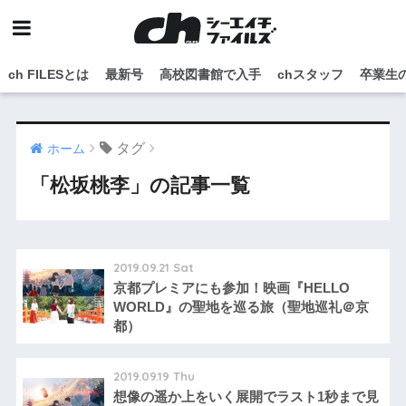
ch FILESとは
最新号
高校図書館で入手
chスタッフ
卒業生
タグ
ホーム
「松坂桃李」の記事一覧
2019.09.21 Sat
京都プレミアにも参加！映画『HELLO
WORLD』の聖地を巡る旅（聖地巡礼＠京
都）
2019.09.19 Thu
想像の遥か上をいく展開でラスト1秒まで見