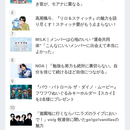
き宣が、モアナに重なる」
高尾颯斗、『リロ＆スティッチ』の魅力を語
り尽くす！スティッチ愛がもう止まらない！
M!LK｜メンバーは心地のいい “運命共同
体”「こんなにいいメンバーに出会えて本当に
よかった」
NOA｜「勉強も努力も絶対に裏切らない。自
分を信じて続けるほど自信につながる」
『パウ・パトロール ザ・ダイノ・ムービー』
フワフワぬいぐるみキーホルダー【スカイ】
を2名様にプレゼント
「遊園地に行くならバニラズのライブにおい
で！」vo/g 牧達弥に聞いたgo!go!vanillasの
魅力