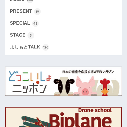
PRESENT
19
SPECIAL
98
STAGE
5
よしもとTALK
126