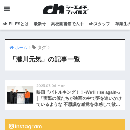
ch FILESとは
最新号
高校図書館で入手
chスタッフ
卒業生
タグ
ホーム
「瀧川元気」の記事一覧
2023.03.06 Mon
映画『バトルキング！！-Weʼll rise again-』
│「実際の僕たちが映画の中で夢を追いかけ
ているような 不思議な感覚を体感して欲し
い」
Instagram