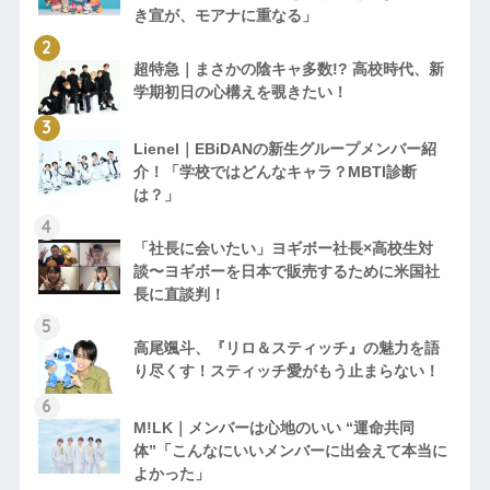
き宣が、モアナに重なる」
超特急｜まさかの陰キャ多数!? 高校時代、新
学期初日の心構えを覗きたい！
Lienel｜EBiDANの新生グループメンバー紹
介！「学校ではどんなキャラ？MBTI診断
は？」
「社長に会いたい」ヨギボー社長×高校生対
談〜ヨギボーを日本で販売するために米国社
長に直談判！
高尾颯斗、『リロ＆スティッチ』の魅力を語
り尽くす！スティッチ愛がもう止まらない！
M!LK｜メンバーは心地のいい “運命共同
体”「こんなにいいメンバーに出会えて本当に
よかった」