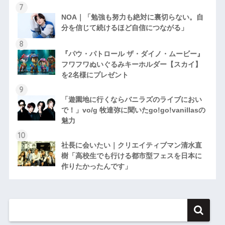
NOA｜「勉強も努力も絶対に裏切らない。自
分を信じて続けるほど自信につながる」
『パウ・パトロール ザ・ダイノ・ムービー』
フワフワぬいぐるみキーホルダー【スカイ】
を2名様にプレゼント
「遊園地に行くならバニラズのライブにおい
で！」vo/g 牧達弥に聞いたgo!go!vanillasの
魅力
社長に会いたい｜クリエイティブマン清水直
樹「高校生でも行ける都市型フェスを日本に
作りたかったんです」