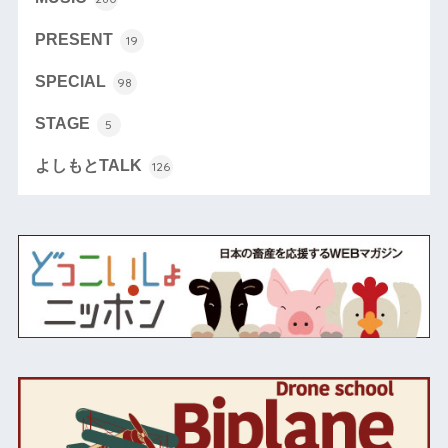
PRESENT
19
SPECIAL
98
STAGE
5
よしもとTALK
126