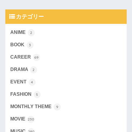
カテゴリー
ANIME
2
BOOK
3
CAREER
69
DRAMA
2
EVENT
4
FASHION
5
MONTHLY THEME
9
MOVIE
230
MUSIC
280