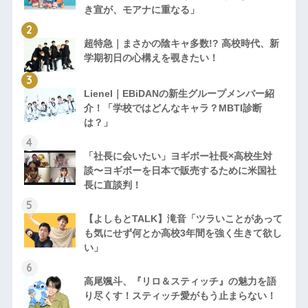
き宣が、モアナに重なる」
超特急｜まさかの陰キャ多数!? 高校時代、新
学期初日の心構えを覗きたい！
Lienel｜EBiDANの新生グループメンバー紹
介！「学校ではどんなキャラ？MBTI診断
は？」
「社長に会いたい」ヨギボー社長×高校生対
談〜ヨギボーを日本で販売するために米国社
長に直談判！
【よしもとTALK】滝音「ツラいことがあって
も気にせず何とか高校3年間を強く生きて欲し
い」
高尾颯斗、『リロ＆スティッチ』の魅力を語
り尽くす！スティッチ愛がもう止まらない！