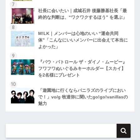
社長に会いたい｜成城石井 後藤勝基社長「最
終的な判断は、“ワクワクするほう” を選ぶ」
M!LK｜メンバーは心地のいい “運命共同
体”「こんなにいいメンバーに出会えて本当に
よかった」
『パウ・パトロール ザ・ダイノ・ムービー』
フワフワぬいぐるみキーホルダー【スカイ】
を2名様にプレゼント
「遊園地に行くならバニラズのライブにおい
で！」vo/g 牧達弥に聞いたgo!go!vanillasの
魅力