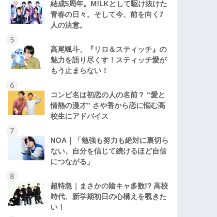
結成5周年。M!LKとして駆け抜けた
青春の日々。そして今、前を向く7
人の決意。
高尾颯斗、『リロ＆スティッチ』の
魅力を語り尽くす！スティッチ愛が
もう止まらない！
コンビ名は初恋の人の名前？ “愛と
情熱の漫才” さや香から恋に悩む高
校生にアドバイス
NOA｜「勉強も努力も絶対に裏切ら
ない。自分を信じて続けるほど自信
につながる」
超特急｜まさかの陰キャ多数!? 高校
時代、新学期初日の心構えを覗きた
い！