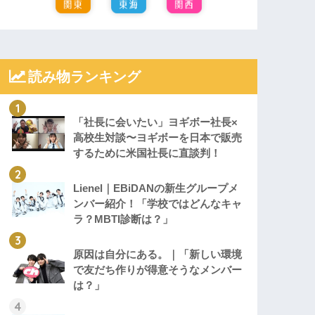
読み物ランキング
「社長に会いたい」ヨギボー社長×
高校生対談〜ヨギボーを日本で販売
するために米国社長に直談判！
Lienel｜EBiDANの新生グループメ
ンバー紹介！「学校ではどんなキャ
ラ？MBTI診断は？」
原因は自分にある。｜「新しい環境
で友だち作りが得意そうなメンバー
は？」