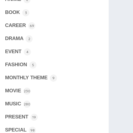
BOOK
3
CAREER
69
DRAMA
2
EVENT
4
FASHION
5
MONTHLY THEME
9
MOVIE
230
MUSIC
280
PRESENT
19
SPECIAL
98