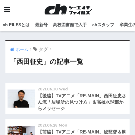
ch FILESとは
最新号
高校図書館で入手
chスタッフ
卒業生
タグ
ホーム
「西田征史」の記事一覧
2021.06.30 Wed
【後編】TVアニメ「RE-MAIN」西田征史さ
ん流「居場所の見つけ方」＆高校水球部か
らメッセージ
2021.06.28 Mon
【前編】TVアニメ「RE-MAIN」総監督＆脚