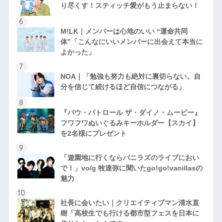
り尽くす！スティッチ愛がもう止まらない！
M!LK｜メンバーは心地のいい “運命共同
体”「こんなにいいメンバーに出会えて本当に
よかった」
NOA｜「勉強も努力も絶対に裏切らない。自
分を信じて続けるほど自信につながる」
『パウ・パトロール ザ・ダイノ・ムービー』
フワフワぬいぐるみキーホルダー【スカイ】
を2名様にプレゼント
「遊園地に行くならバニラズのライブにおい
で！」vo/g 牧達弥に聞いたgo!go!vanillasの
魅力
社長に会いたい｜クリエイティブマン清水直
樹「高校生でも行ける都市型フェスを日本に