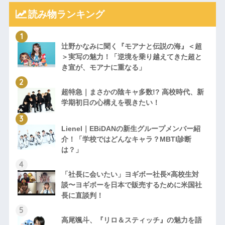
読み物ランキング
辻野かなみに聞く『モアナと伝説の海』＜超
＞実写の魅力！「逆境を乗り越えてきた超と
き宣が、モアナに重なる」
超特急｜まさかの陰キャ多数!? 高校時代、新
学期初日の心構えを覗きたい！
Lienel｜EBiDANの新生グループメンバー紹
介！「学校ではどんなキャラ？MBTI診断
は？」
「社長に会いたい」ヨギボー社長×高校生対
談〜ヨギボーを日本で販売するために米国社
長に直談判！
高尾颯斗、『リロ＆スティッチ』の魅力を語