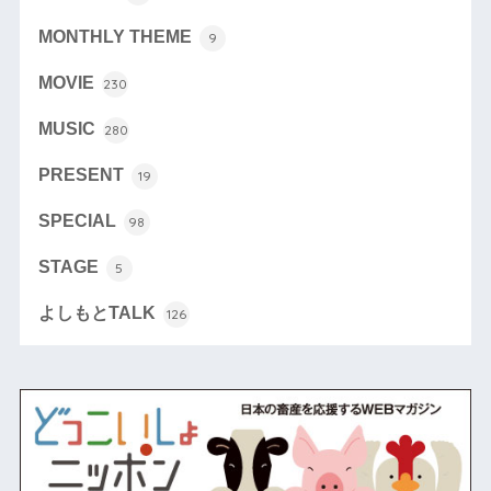
MONTHLY THEME
9
MOVIE
230
MUSIC
280
PRESENT
19
SPECIAL
98
STAGE
5
よしもとTALK
126