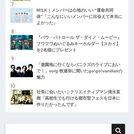
M!LK｜メンバーは心地のいい “運命共同
体”「こんなにいいメンバーに出会えて本当に
よかった」
『パウ・パトロール ザ・ダイノ・ムービー』
フワフワぬいぐるみキーホルダー【スカイ】
を2名様にプレゼント
「遊園地に行くならバニラズのライブにおい
で！」vo/g 牧達弥に聞いたgo!go!vanillasの
魅力
社長に会いたい｜クリエイティブマン清水直
樹「高校生でも行ける都市型フェスを日本に
作りたかったんです」