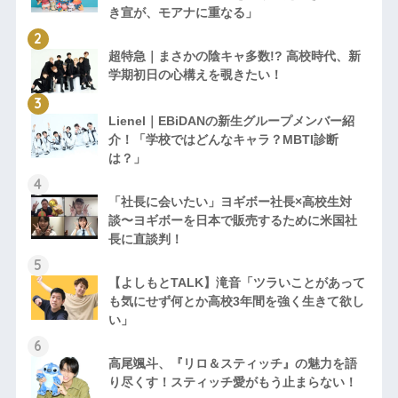
き宣が、モアナに重なる」
超特急｜まさかの陰キャ多数!? 高校時代、新
学期初日の心構えを覗きたい！
Lienel｜EBiDANの新生グループメンバー紹
介！「学校ではどんなキャラ？MBTI診断
は？」
「社長に会いたい」ヨギボー社長×高校生対
談〜ヨギボーを日本で販売するために米国社
長に直談判！
【よしもとTALK】滝音「ツラいことがあって
も気にせず何とか高校3年間を強く生きて欲し
い」
高尾颯斗、『リロ＆スティッチ』の魅力を語
り尽くす！スティッチ愛がもう止まらない！