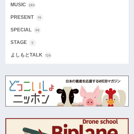
MUSIC
280
PRESENT
19
SPECIAL
98
STAGE
5
よしもとTALK
126