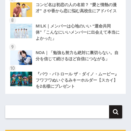
コンビ名は初恋の人の名前？ “愛と情熱の漫
才” さや香から恋に悩む高校生にアドバイス
M!LK｜メンバーは心地のいい “運命共同
体”「こんなにいいメンバーに出会えて本当に
よかった」
NOA｜「勉強も努力も絶対に裏切らない。自
分を信じて続けるほど自信につながる」
『パウ・パトロール ザ・ダイノ・ムービー』
フワフワぬいぐるみキーホルダー【スカイ】
を2名様にプレゼント