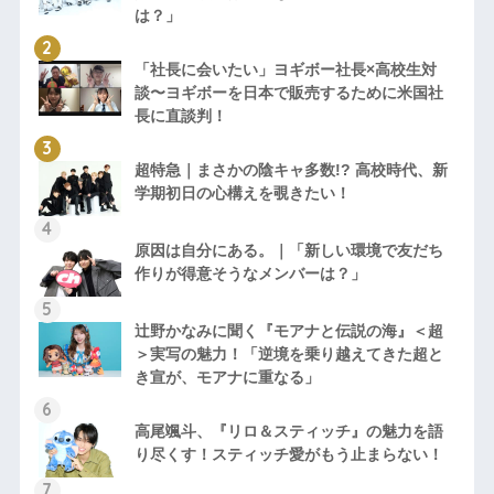
は？」
「社長に会いたい」ヨギボー社長×高校生対
談〜ヨギボーを日本で販売するために米国社
長に直談判！
超特急｜まさかの陰キャ多数!? 高校時代、新
学期初日の心構えを覗きたい！
原因は自分にある。｜「新しい環境で友だち
作りが得意そうなメンバーは？」
辻野かなみに聞く『モアナと伝説の海』＜超
＞実写の魅力！「逆境を乗り越えてきた超と
き宣が、モアナに重なる」
高尾颯斗、『リロ＆スティッチ』の魅力を語
り尽くす！スティッチ愛がもう止まらない！