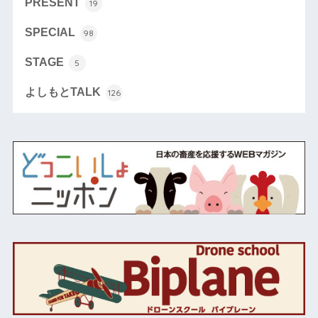
PRESENT
19
SPECIAL
98
STAGE
5
よしもとTALK
126