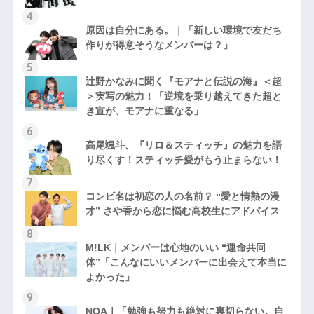
原因は自分にある。｜「新しい環境で友だち
作りが得意そうなメンバーは？」
辻野かなみに聞く『モアナと伝説の海』＜超
＞実写の魅力！「逆境を乗り越えてきた超と
き宣が、モアナに重なる」
高尾颯斗、『リロ＆スティッチ』の魅力を語
り尽くす！スティッチ愛がもう止まらない！
コンビ名は初恋の人の名前？ “愛と情熱の漫
才” さや香から恋に悩む高校生にアドバイス
M!LK｜メンバーは心地のいい “運命共同
体”「こんなにいいメンバーに出会えて本当に
よかった」
NOA｜「勉強も努力も絶対に裏切らない。自