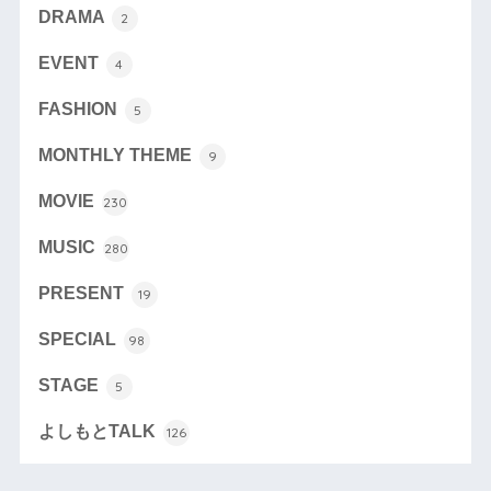
DRAMA
2
EVENT
4
FASHION
5
MONTHLY THEME
9
MOVIE
230
MUSIC
280
PRESENT
19
SPECIAL
98
STAGE
5
よしもとTALK
126