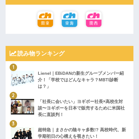
読み物ランキング
Lienel｜EBiDANの新生グループメンバー紹
介！「学校ではどんなキャラ？MBTI診断
は？」
「社長に会いたい」ヨギボー社長×高校生対
談〜ヨギボーを日本で販売するために米国社
長に直談判！
超特急｜まさかの陰キャ多数!? 高校時代、新
学期初日の心構えを覗きたい！