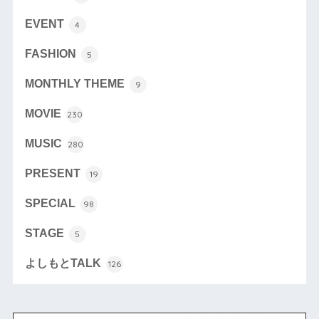
EVENT
4
FASHION
5
MONTHLY THEME
9
MOVIE
230
MUSIC
280
PRESENT
19
SPECIAL
98
STAGE
5
よしもとTALK
126