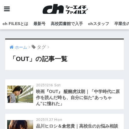
ch FILESとは
最新号
高校図書館で入手
chスタッフ
卒業生
タグ
ホーム
「OUT」の記事一覧
2023.12.16 Sat
映画『OUT』 醍醐虎汰朗｜「中学時代に原
作を読んだ時も、自分に似た“あっちゃ
ん”に憧れた」
2023.11.27 Mon
品川ヒロシ＆倉悠貴｜高校生のお悩み相談