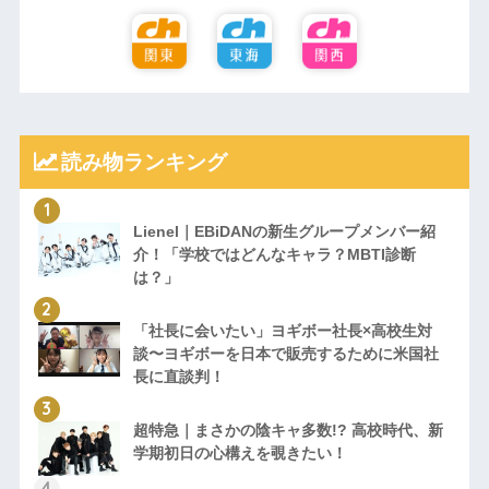
読み物ランキング
Lienel｜EBiDANの新生グループメンバー紹
介！「学校ではどんなキャラ？MBTI診断
は？」
「社長に会いたい」ヨギボー社長×高校生対
談〜ヨギボーを日本で販売するために米国社
長に直談判！
超特急｜まさかの陰キャ多数!? 高校時代、新
学期初日の心構えを覗きたい！