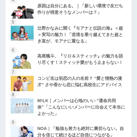
原因は自分にある。｜「新しい環境で友だち
作りが得意そうなメンバーは？」
辻野かなみに聞く『モアナと伝説の海』＜超
＞実写の魅力！「逆境を乗り越えてきた超と
き宣が、モアナに重なる」
高尾颯斗、『リロ＆スティッチ』の魅力を語
り尽くす！スティッチ愛がもう止まらない！
コンビ名は初恋の人の名前？ “愛と情熱の漫
才” さや香から恋に悩む高校生にアドバイス
M!LK｜メンバーは心地のいい “運命共同
体”「こんなにいいメンバーに出会えて本当に
よかった」
NOA｜「勉強も努力も絶対に裏切らない。自
分を信じて続けるほど自信につながる」