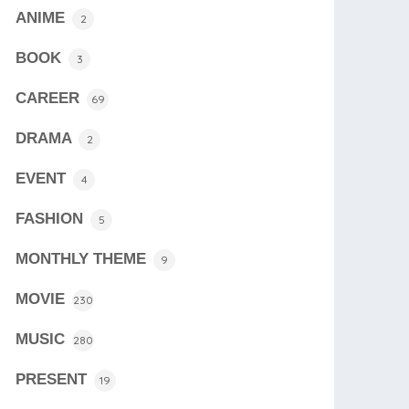
ANIME
2
BOOK
3
CAREER
69
DRAMA
2
EVENT
4
FASHION
5
MONTHLY THEME
9
MOVIE
230
MUSIC
280
PRESENT
19