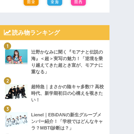
読み物ランキング
辻野かなみに聞く『モアナと伝説の
海』＜超＞実写の魅力！「逆境を乗
り越えてきた超とき宣が、モアナに
重なる」
超特急｜まさかの陰キャ多数!? 高校
時代、新学期初日の心構えを覗きた
い！
Lienel｜EBiDANの新生グループメ
ンバー紹介！「学校ではどんなキャ
ラ？MBTI診断は？」