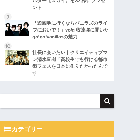
ルダー【スカイ】を2名様にプレゼ
ント
「遊園地に行くならバニラズのライ
ブにおいで！」vo/g 牧達弥に聞いた
go!go!vanillasの魅力
社長に会いたい｜クリエイティブマ
ン清水直樹「高校生でも行ける都市
型フェスを日本に作りたかったんで
す」
カテゴリー