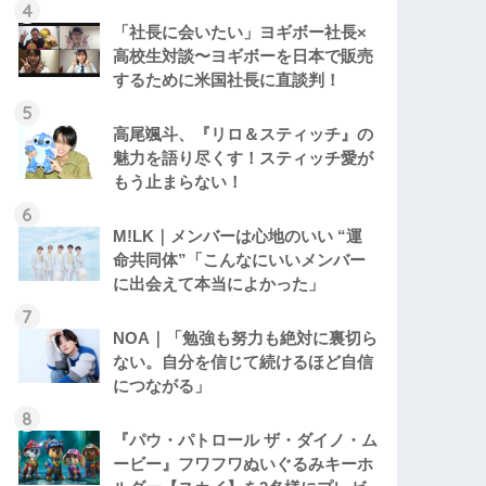
「社長に会いたい」ヨギボー社長×
高校生対談〜ヨギボーを日本で販売
するために米国社長に直談判！
高尾颯斗、『リロ＆スティッチ』の
魅力を語り尽くす！スティッチ愛が
もう止まらない！
M!LK｜メンバーは心地のいい “運
命共同体”「こんなにいいメンバー
に出会えて本当によかった」
NOA｜「勉強も努力も絶対に裏切ら
ない。自分を信じて続けるほど自信
につながる」
『パウ・パトロール ザ・ダイノ・ム
ービー』フワフワぬいぐるみキーホ