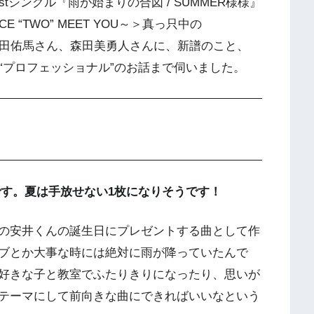
tシングル『雨が始まりの合図 / SUMMER様様』
 “TWO” MEET YOU～＞真っ只中の
真田佑馬さん、森田美勇人さんに、新譜のこと、
マ“プロフェッショナル”のお話まで伺いました。
です。夏は手放せない1枚になりそうです！
の安井くんの誕生日にプレゼントする曲として作
ブとか大事な時には絶対に雨が降っていたんで
好きな子と教室でふたりきりになったり、思いが
テーマにして前向きな曲にできればいいなという